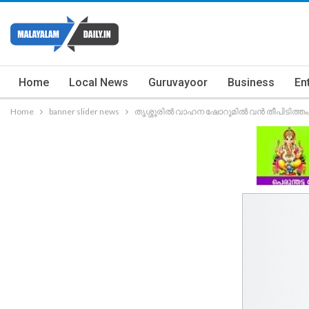
Home
Local News
Guruvayoor
Business
En
Home
banner slider news
തൃശ്ശൂരിൽ വാഹന ഷോറൂമില്‍ വന്‍ തീപിടിത്തം