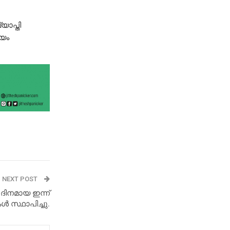
യാപ്തി
മയം
NEXT POST
 ദിനമായ ഇന്ന്
ൾ സ്ഥാപിച്ചു.