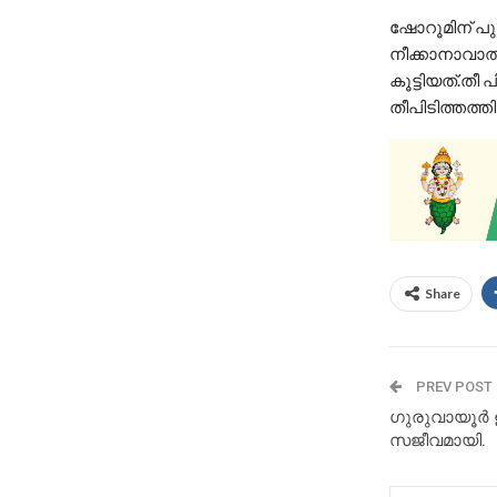
ഷോറൂമിന് പുറ
നീക്കാനാവാത്
കൂട്ടിയത്.തീ
തീപിടിത്തത്
Share
PREV POST
ഗുരുവായൂർ 
സജീവമായി.