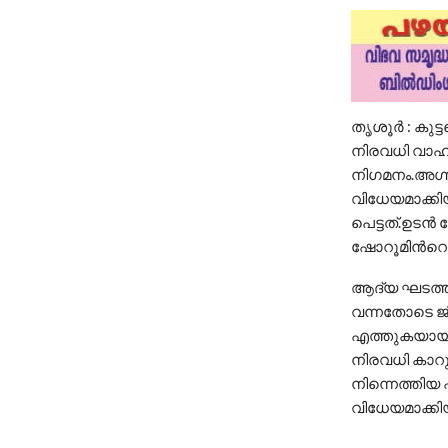
തൃശൂർ : കുട്
നിരവധി വാഹന
നിഗമനം.അഗ്നി
വിധേയമാക്കിയ
പെട്ടത്.ഉടന്
ഷോറൂമിന്‍റെ 
ആദ്യ ഘടത്തില്
വന്നതോടെ ജില
എത്തുകയായിരു
നിരവധി കാറുകള
നിന്നെത്തിയ 
വിധേയമാക്കി