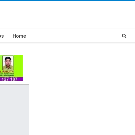
os
Home