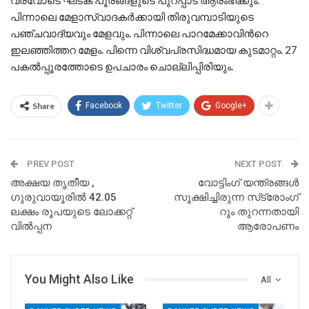
വരവോടെ ഘടക പൂരങ്ങളുടെ പുറപ്പാട് ആരംഭിക്കും.
പിന്നാലെ മേളാസ്വാദകര്‍ക്കായി തിരുവമ്പാടിയുടെ
പഞ്ചവാദ്യവും മേളവും. പിന്നാലെ പാറമേക്കാവിന്‍റെ
ഇലഞ്ഞിത്തറ മേളം. പിന്നെ വിശ്വപ്രസിദ്ധമായ കുടമാറ്റം. 27
പകല്‍പ്പൂരത്തോടെ ഉപചാരം ചൊല്ലിപ്പിരിയും.
Share
Facebook
Twitter
Google+
PREV POST
NEXT POST
അക്ഷയ തൃതീയ ,
വോട്ടിംഗ് യന്ത്രങ്ങൾ
ഗുരുവായൂരിൽ 42.05
സൂക്ഷിച്ചിരുന്ന സ്‌ട്രോംഗ്
ലക്ഷം രൂപയുടെ ലോക്കറ്റ്
റൂം തുറന്നതായി
വിൽപ്പന
ആരോപണം
You Might Also Like
All