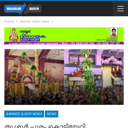
Home
banner slider news
BANNER SLIDER NEWS
NEWS
തൃശൂർ പൂരം കൊടിയേറി