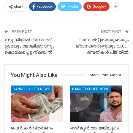
Share
Facebook
Twitter
Google+
PREV POST
NEXT POST
ഇടുക്കിയിൽ റിസോർട്ട്
റിസോർട്ട് ഉടമയുടെയും
ഉടമയും ജോലിക്കാരനും
ജീവനക്കാരന്റെയും വധം ,
കൊല്ലപ്പെട്ട നിലയില്‍
ദമ്പതികൾ പിടിയിൽ
You Might Also Like
More From Author
BANNER SLIDER NEWS
BANNER SLIDER NEWS
പെൻഷൻ വിതരണം
അർജുൻ ആയങ്കിയുടെ