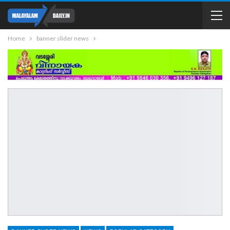
Home
banner slider news