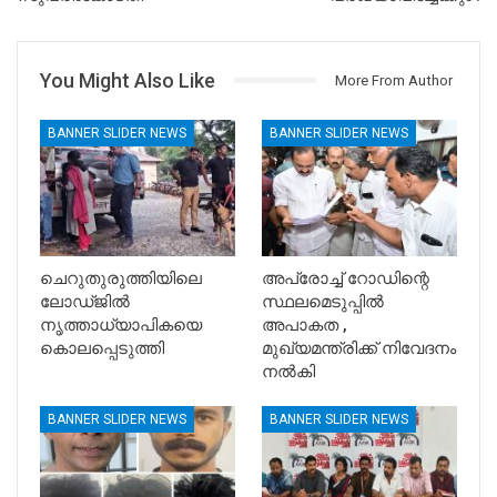
You Might Also Like
More From Author
BANNER SLIDER NEWS
BANNER SLIDER NEWS
ചെറുതുരുത്തിയിലെ
അപ്രോച്ച് റോഡിന്റെ
ലോഡ്ജിൽ
സ്ഥലമെടുപ്പിൽ
നൃത്താധ്യാപികയെ
അപാകത ,
കൊലപ്പെടുത്തി
മുഖ്യമന്ത്രിക്ക് നിവേദനം
നൽകി
BANNER SLIDER NEWS
BANNER SLIDER NEWS