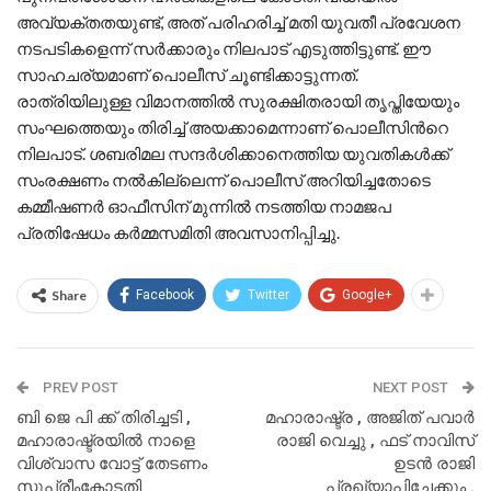
അവ്യക്തതയുണ്ട്, അത് പരിഹരിച്ച് മതി യുവതീ പ്രവേശന
നടപടികളെന്ന് സര്‍ക്കാരും നിലപാട് എടുത്തിട്ടുണ്ട്. ഈ
സാഹചര്യമാണ് പൊലീസ് ചൂണ്ടിക്കാട്ടുന്നത്.
രാത്രിയിലുള്ള വിമാനത്തിൽ സുരക്ഷിതരായി തൃപ്തിയേയും
സംഘത്തെയും തിരിച്ച് അയക്കാമെന്നാണ് പൊലീസിന്‍റെ
നിലപാട്. ശബരിമല സന്ദര്‍ശിക്കാനെത്തിയ യുവതികൾക്ക്
സംരക്ഷണം നൽകില്ലെന്ന് പൊലീസ് അറിയിച്ചതോടെ
കമ്മീഷണര്‍ ഓഫീസിന് മുന്നിൽ നടത്തിയ നാമജപ
പ്രതിഷേധം കര്‍മ്മസമിതി അവസാനിപ്പിച്ചു.
Share
Facebook
Twitter
Google+
PREV POST
NEXT POST
ബി ജെ പി ക്ക് തിരിച്ചടി ,
മഹാരാഷ്ട്ര , അജിത്‌ പവാര്‍
മഹാരാഷ്ട്രയില്‍ നാളെ
രാജി വെച്ചു , ഫട് നാവിസ്
വിശ്വാസ വോട്ട് തേടണം
ഉടന്‍ രാജി
സുപ്രീംകോടതി
പ്രഖ്യാപിച്ചേക്കും .