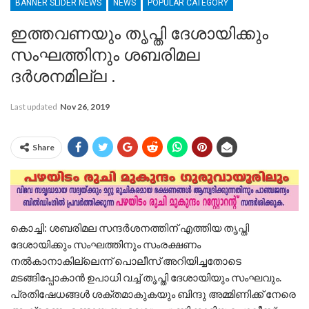
BANNER SLIDER NEWS
NEWS
POPULAR CATEGORY
ഇത്തവണയും തൃപ്തി ദേശായിക്കും
സംഘത്തിനും ശബരിമല
ദര്‍ശനമില്ല .
Last updated
Nov 26, 2019
Share
കൊച്ചി: ശബരിമല സന്ദര്‍ശനത്തിന് എത്തിയ തൃപ്തി
ദേശായിക്കും സംഘത്തിനും സംരക്ഷണം
നൽകാനാകില്ലെന്ന് പൊലീസ് അറിയിച്ചതോടെ
മടങ്ങിപ്പോകാൻ ഉപാധി വച്ച് തൃപ്തി ദേശായിയും സംഘവും.
പ്രതിഷേധങ്ങൾ ശക്തമാകുകയും ബിന്ദു അമ്മിണിക്ക് നേരെ