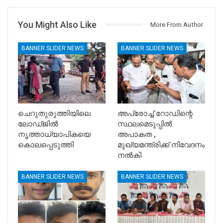
You Might Also Like
More From Author
BANNER SLIDER NEWS
BANNER SLIDER NEWS
ചെറുതുരുത്തിയിലെ
അപ്രോച്ച് റോഡിന്റെ
ലോഡ്ജിൽ
സ്ഥലമെടുപ്പിൽ
നൃത്താധ്യാപികയെ
അപാകത ,
കൊലപ്പെടുത്തി
മുഖ്യമന്ത്രിക്ക് നിവേദനം
നൽകി
BANNER SLIDER NEWS
BANNER SLIDER NEWS