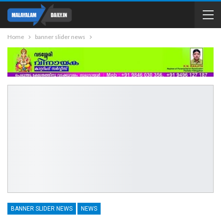
Home
banner slider news
BANNER SLIDER NEWS
NEWS