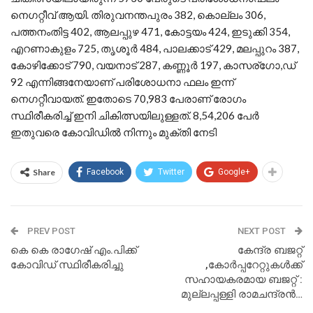
നെഗറ്റീവ് ആയി. തിരുവനന്തപുരം 382, കൊല്ലം 306,
പത്തനംതിട്ട 402, ആലപ്പുഴ 471, കോട്ടയം 424, ഇടുക്കി 354,
എറണാകുളം 725, തൃശൂര്‍ 484, പാലക്കാട് 429, മലപ്പുറം 387,
കോഴിക്കോട് 790, വയനാട് 287, കണ്ണൂര്‍ 197, കാസര്ഗോ,ഡ്
92 എന്നിങ്ങനേയാണ് പരിശോധനാ ഫലം ഇന്ന്
നെഗറ്റീവായത്. ഇതോടെ 70,983 പേരാണ് രോഗം
സ്ഥിരീകരിച്ച് ഇനി ചികിത്സയിലുള്ളത്. 8,54,206 പേര്‍
ഇതുവരെ കോവിഡില്‍ നിന്നും മുക്തി നേടി
Share
Facebook
Twitter
Google+
PREV POST
NEXT POST
കെ കെ രാഗേഷ് എം.പിക്ക്
കേന്ദ്ര ബജറ്റ്
കോവിഡ് സ്ഥിരീകരിച്ചു
,കോര്‍പ്പറേറ്റുകള്‍ക്ക്
സഹായകരമായ ബജറ്റ് :
മുല്ലപ്പള്ളി രാമചന്ദ്രൻ…