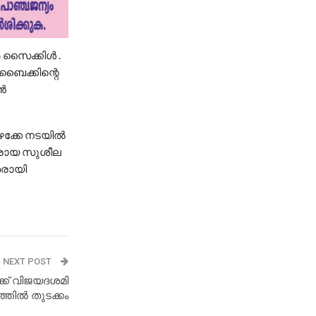
ർ സൈക്കിൾ .
 ബൈക്കിന്റെ
ാൻ
കിഴക്കേ നടയിൽ
ർമാരായ സുശീല
തരായി
NEXT POST
ക്ക് വിജയദശമി
ത്തിൽ തുടക്കം