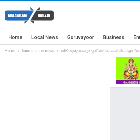
Home
Local News
Guruvayoor
Business
En
Home
banner slider news
ശ്രീഗുരുവായൂരപ്പന് വഴിപാടായി ടിവിഎസ് അ