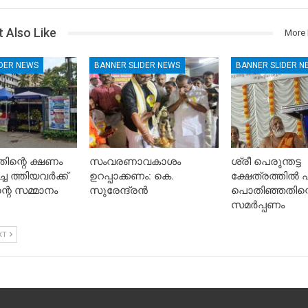
 Also Like
More 
IDER NEWS
BANNER SLIDER NEWS
BANNER SLIDER N
ിന്റെ ക്ഷണം
സംവരണാവകാശം
ശ്രീ പെരുന്തട്ട
ചെ ത്തിയവർക്ക്
ഉറപ്പാക്കണം: കെ.
ക്ഷേത്രത്തിൽ പ
റെ സമ്മാനം
സുരേന്ദ്രൻ
പൊതിഞ്ഞതിന്
സമർപ്പണം
XT