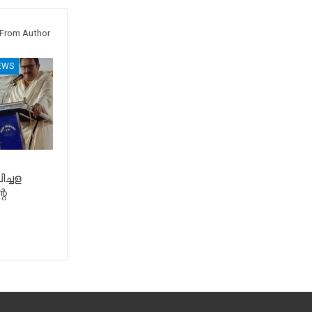
From Author
EWS
ിച്ചള
റെ