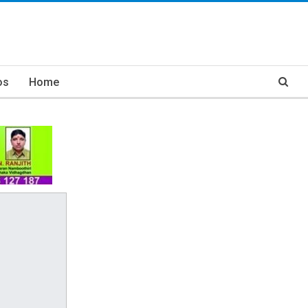
os
Home