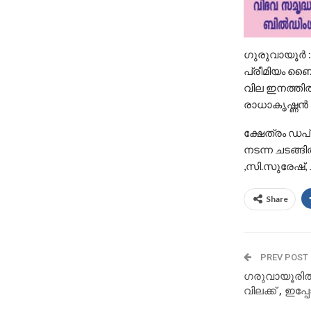
ഗുരുവായൂർ :
പ്രീമിയം ബൈ
വില ഇനത്തിൽ 
രാധാകൃഷ്ണൻ ദ
ക്ഷേത്രം ഡപ്യ
നടന്ന ചടങ്ങി
,സി.സുരേഷ്
Share
PREV POST
ഗരുവായൂരിൽ
വിലക്ക് , ഇപ്