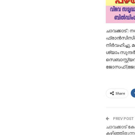
ചാവക്കാട് :
ഫ്രാൻസിസിന്
നിർവഹിച്ചു
ശ്യാം സുന്ദ
സെബാസ്റ്റ്
ജോസഫ് (ജോജു
Share
PREV POST
ചാവക്കാട് ക
കഴിഞ്ഞിരുന്