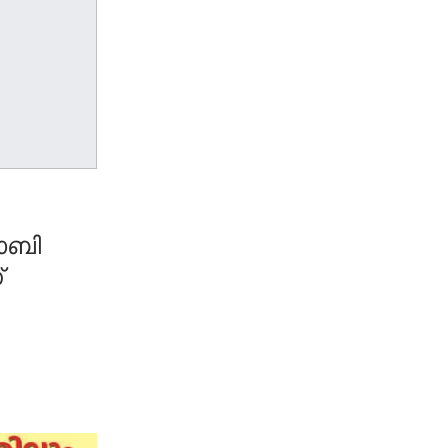
ോബി
്