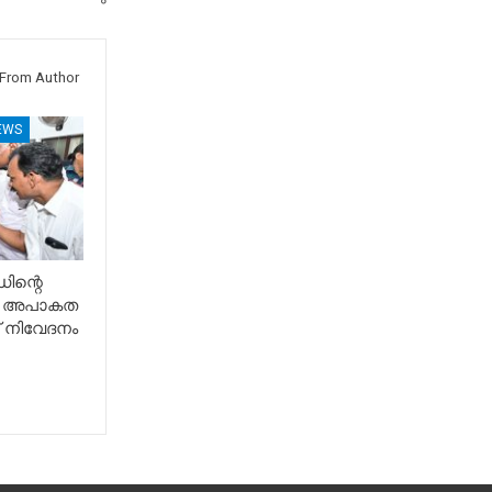
From Author
EWS
ിന്റെ
ിൽ അപാകത
്ക് നിവേദനം