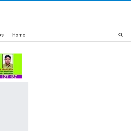
os
Home