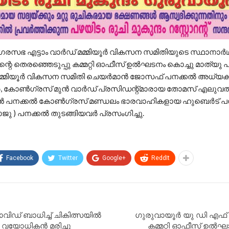
 നഗരസഭ എട്ടാം വാർഡ് മമ്മിയൂർ വികസന സമിതിയുടെ സ്ഥാനാ
റെ തെരഞ്ഞെടുപ്പു കമ്മറ്റി ഓഫീസ് ഉൽഘടനം കൊച്ചു മാത്യു 
. മമ്മിയൂർ വികസന സമിതി ചെയർമാൻ ജോസഫ് പനക്കൽ അധ്യക്ഷ
ർ, കോൺഗ്രസ്‌ മുൻ വാർഡ് പ്രസിഡന്റ്‌മാരായ തോമസ് എലുവത്ത
യൻ പനക്കൽ കോൺഗ്രസ്‌ മണ്ഡലം ഭാരവാഹികളായ ഹുബെർട് പ
 ) പനക്കൽ തുടങ്ങിയവർ പ്രസംഗിച്ചു.
Facebook
Twitter
Google+
ReddIt
ോവിഡ് ബാധിച്ച് ചികിത്സയിൽ
ഗുരുവായൂർ യു ഡി എഫ് ത
ന വയോധികൻ മരിച്ചു
കമ്മറ്റി ഓഫീസ് ഉൽഘ