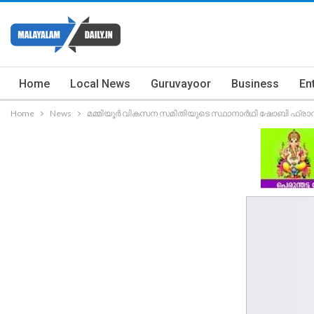
Home
Local News
Guruvayoor
Business
En
Home
News
മമ്മിയൂർ വികസന സമിതിയുടെ സ്ഥാനാർഥി ഷോബി ഫ്രാൻസ