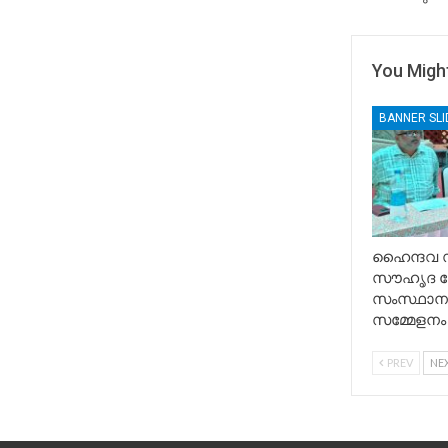
You Might
BANNER SL
ഹൈന്ദവ 
സൗഹൃദ വ
സംസ്ഥാന 
സമ്മേളനം
PREV
NE