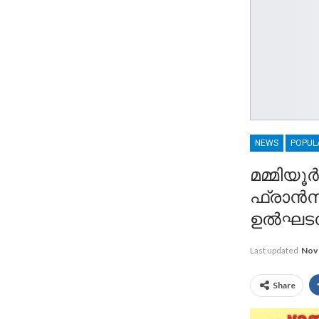
NEWS
POPUL
മമ്മിയ
ഫ്രാൻസി
ഉൽഘടന
Last updated
Nov 
Share