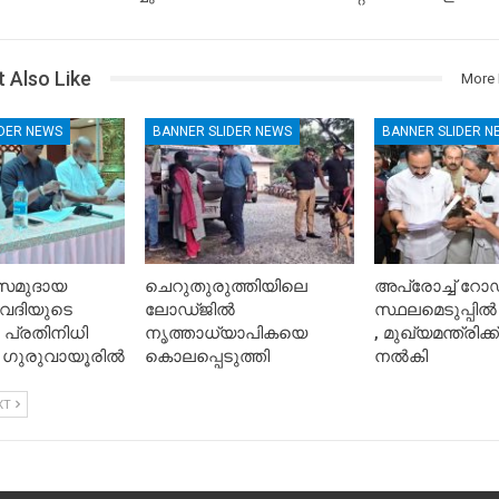
 Also Like
More 
IDER NEWS
BANNER SLIDER NEWS
BANNER SLIDER N
സമുദായ
ചെറുതുരുത്തിയിലെ
അപ്രോച്ച് റോഡ
േദിയുടെ
ലോഡ്ജിൽ
സ്ഥലമെടുപ്പ
പ്രതിനിധി
നൃത്താധ്യാപികയെ
, മുഖ്യമന്ത്രിക
 ഗുരുവായൂരിൽ
കൊലപ്പെടുത്തി
നൽകി
XT