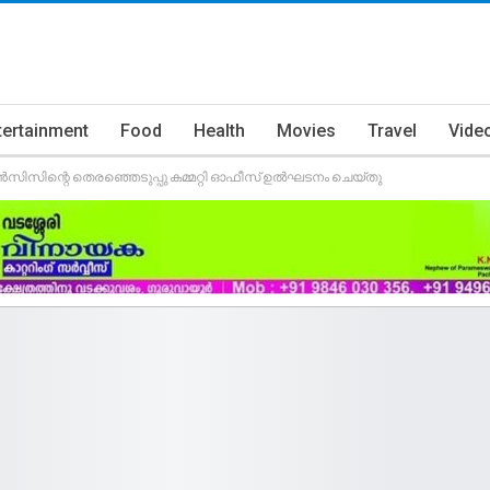
tertainment
Food
Health
Movies
Travel
Vide
ിസിന്റെ തെരഞ്ഞെടുപ്പു കമ്മറ്റി ഓഫീസ് ഉൽഘടനം ചെയ്തു