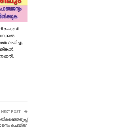
ർഥി ഷോബി
പനക്കൽ
ത വഹിച്ചു.
ിങ്കൽ,
നക്കൽ,
NEXT POST
ിരഞ്ഞെടുപ്പ്
ാടനം ചെയ്തു