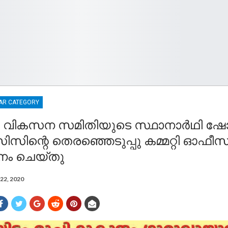
AR CATEGORY
ൂർ വികസന സമിതിയുടെ സ്ഥാനാർഥി ഷ
സിന്റെ തെരഞ്ഞെടുപ്പു കമ്മറ്റി ഓഫീസ
ം ചെയ്തു
22, 2020