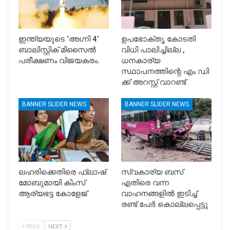
ഇന്ത്യയുടെ ‘അഗ്നി 4’
ഉപഭോക്തൃ കോടതി
ബാലിസ്റ്റിക് മിസൈൽ
വിധി പാലിച്ചില്ല ,
പരീക്ഷണം വിജയകരം.
ധനകാര്യ
സ്ഥാപനത്തിന്റെ എം ഡി
ക്ക് അറസ്റ്റ് വാറണ്ട്
BANNER SLIDER NEWS
BANNER SLIDER NEWS
ലഹരിക്കെതിരെ ഫ്ലാഷ്
സ്വകാര്യ ബസ്
മോബുമായി കിംസ്
എതിരെ വന്ന
ആര്യഭട്ട കോളേജ്
വാഹനങ്ങളിൽ ഇടിച്ച്
രണ്ട് പേർ കൊല്ലപ്പെട്ടു
PREV
NEXT