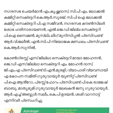
നഗരസഭ ചെയർമാൻ എം.കൃഷ്ണദാസ്, സി.പി എം. ലോക്കൽ
കമ്മിറ്റി സെക്രട്ടറി കെ.ആർ.സൂരജ്, സി.പി ഐ ലോക്കൽ
കമ്മിറ്റി സെക്രട്ടറി പി.എ സജീവൻ, നഗരസഭ കൗൺസിലർ
ശോഭ ഹരിനാരായണൻ, എൽ.ജെ.ഡി ജില്ല സെക്രട്ടറി
പി.ഐ സൈമൺ, മുസ്ലിം ലീഗ് മുനിസിപ്പൽ പ്രസിഡണ്ട്
ആർ.വി.ജലീൽ, എൻ.സി.പി നിയോജക മണ്ഡലം പ്രസിഡണ്ട്
കെ.ആർ.സുനിൽ,
കോൺഗ്രസ്സ് എസ് ജില്ലാ സെക്രട്ടറി മായാ മോഹനൻ,
ജെ.ഡി എസ് ജില്ലാ സെക്രട്ടറി എം. മോഹൻ ദാസ്,
ജി.എം.എ പ്രസിഡണ്ട് ടി.എൻ.മുരളി, വ്യാപാരി വ്യവസായി
എ കോപന സമിതി ഗുരുവായൂർ യൂണിറ്റ് പ്രസിഡണ്ട്
പി.ഐ.ആൻ്റോ, പ്രസ്സ് ഫോറം പ്രസിഡണ്ട് പി.കെ രാജേഷ്
ബാബു, മാതൃഭൂമി ഗുരുവായൂർ ലേഖകൻ ജനു ഗുരുവായൂർ,
ആർ.എച്ച് അബ്ദുൾ സലീം, കെ.പി ഉദയൻ, ശശി വാറനാട്ട്
എന്നിവർ പ്രസംഗിച്ചു.