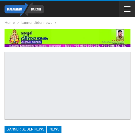
Home
banner slider news
BANNER SLIDER NEWS
NEWS