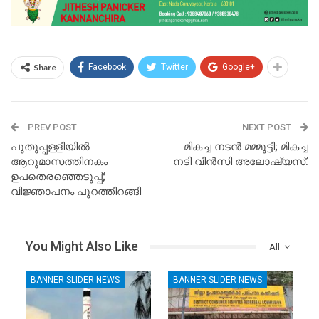
Share
Facebook
Twitter
Google+
PREV POST
NEXT POST
പുതുപ്പള്ളിയില്‍
മികച്ച നടന്‍ മമ്മൂട്ടി; മികച്ച
ആറുമാസത്തിനകം
നടി വിന്‍സി അലോഷ്യസ്.
ഉപതെരഞ്ഞെടുപ്പ്;
വിജ്ഞാപനം പുറത്തിറങ്ങി
You Might Also Like
All
BANNER SLIDER NEWS
BANNER SLIDER NEWS