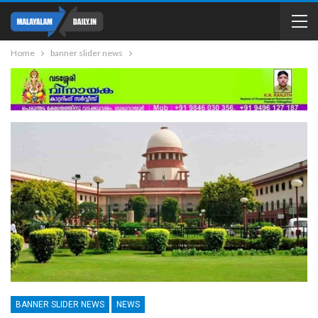
Home
banner slider news
BANNER SLIDER NEWS
NEWS