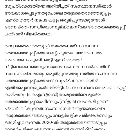
സുപ്രീംകോടതിയെ അറിയിച്ചത്. സംസ്ഥാനസര്‍ക്കാര്‍
അവകാശപ്പെടുന്നതുപോലെ തദ്ദേശതെരഞ്ഞെടുപ്പും
എസ്ഐആര്‍ നടപടികളും ഒരുമിച്ചുനടക്കുമ്പോള്‍
ഭരണപ്രതിസന്ധിയൊന്നുമില്ലെന്ന് കേന്ദ്ര തെരഞ്ഞെടുപ്പ്
കമ്മിഷന്‍ വ്യക്തമാക്കി.
തദ്ദേശതെരഞ്ഞെടുപ്പ് നടത്തേണ്ടത് സംസ്ഥാന
തെരഞ്ഞെടുപ്പ് കമ്മിഷന്റെ ചുമതലയായതിനാല്‍
അക്കാരണം ചൂണ്ടിക്കാട്ടി എസ്ഐആര്‍
നീട്ടിവെക്കണമെന്നുപറയാന്‍ സംസ്ഥാനസര്‍ക്കാരിന്
സാധിക്കില്ല. രണ്ടും ഒരുമിച്ചുനടത്തുന്നതില്‍ സംസ്ഥാന
തെരഞ്ഞെടുപ്പ് കമ്മിഷന്‍ സുപ്രീംകോടതിയില്‍
എതിര്‍പ്പൊന്നുമുയര്‍ത്തിയിട്ടില്ല. സംസ്ഥാന തെരഞ്ഞെടുപ്പ്
കമ്മിഷനും (കെഎസ്ഇസി) കേരളത്തിലെ മുഖ്യ
തെരഞ്ഞെടുപ്പ് ഓഫീസറും (സിഇഒ) സഹകരിച്ചാണ്
പ്രവര്‍ത്തിക്കുന്നത്. സംസ്ഥാനത്ത് ആദ്യമായല്ല
തദ്ദേശതെരഞ്ഞെടുപ്പും വോട്ടര്‍പട്ടിക പരിഷ്‌കരണവും
ഒരുമിച്ചുവരുന്നത്. 2020-ല്‍ തദ്ദേശതെരഞ്ഞെടുപ്പും
വോട്ടര്‍പട്ടികയുടെ സ്‌പെഷ്യല്‍ സമ്മറി റിവിഷനും