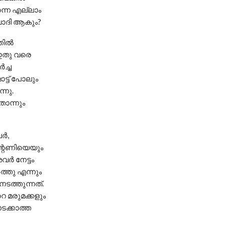
്നെ എല്ലാം
വാദി ആകും?
്തിൽ
. ഇതു വരെ
ച്ച
്ട് പോലും
്നു.
ൊന്നും
ലർ,
ആന്റണിയെയും
അവർ നേട്ടം
ത്തു എന്നും
ടത്തുന്നത്.
െ മരുമക്കളും
ടക്കാത്ത