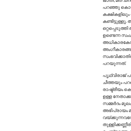
ജാതി, മത ചി
പറഞ്ഞു കൊടു
കക്ഷികളിലു
കണ്ടിട്ടുള്
ഒറ്റപ്പെടുത്ത
ഉണ്ടെന്ന സംശ
അധികാരകേന്ദ
അംഗീകാരങ്ങള
സംഭവിക്കാതി
പറയുന്നത്.
പൃഥ്വിരാജ് പ
ചീത്തയും പറ
രാഷ്ട്രീയം 
ഉള്ള നേതാക്ക
സമ്മർദം മൂലം
അഭിപ്രായം മ
വയ്ക്കുന്നവര
തുള്ളിക്കണ്ണ