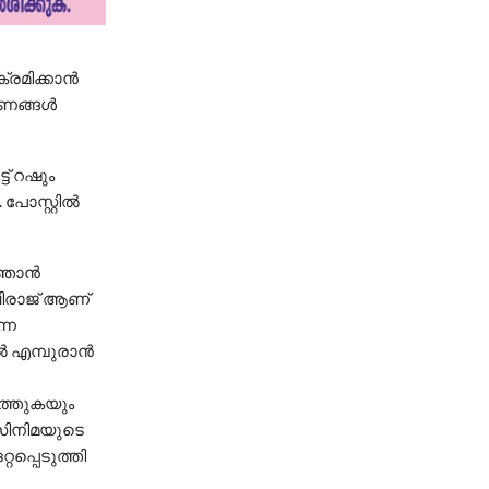
ക്രമിക്കാൻ
രണങ്ങൾ
ട് റഷും
പോസ്റ്റിൽ
ി ഞാൻ
വിരാജ് ആണ്
നെ
ാൽ എമ്പുരാൻ
ടത്തുകയും
സിനിമയുടെ
പ്പെടുത്തി