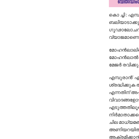
കൊ ച്ചി : എമ
ബലിയാടാക്കുന
ഗൂഢാലോചന ന
വ്യാജമാണെന്
മോഹൻലാലിനെ ത
മോഹൻലാൽ കണ്
മേജർ രവിക്കു
എമ്പുരാൻ’ എ
ശ്രദ്ധിക്കു
എന്നതിന് അപ
വിവാദങ്ങളോട
എടുത്തതിലൂ
നിർമാതാക്കള
ചില മാധ്യമങ
അണിയറയിൽ എന
ആക്രമിക്കാൻ 