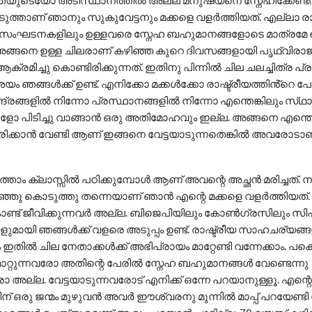
ന്തയുടെയോ അടിസ്ഥാനത്തിൽ അല്ല മനുഷ്യനെ സ്നേഹിക്കേണ്ടത്
ത്താണ് ഞാനും സുകുവേട്ടനും മക്കളെ വളർത്തിയത്. എല്ലാ രാഷ
ം സംഘടനകളിലും ഉള്ളവരെ സ്നേഹ ബഹുമാനങ്ങളോടെ മാത്രമേ
ളൂ. അങ്ങനെ ഉള്ള ചിലരാണ് കഴിഞ്ഞ കുറെ ദിവസങ്ങളായി പൃഥ്വിരാ
ി ആക്രമിച്ചു കൊണ്ടിരിക്കുന്നത്. ഇതിനു പിന്നിൽ ചില ചലച്ചിത്ര 
യം ഞങ്ങൾക്ക് ഉണ്ട്. എനിക്കോ മക്കൾക്കോ രാഷ്ട്രീയത്തിൻ്റെ പ
്രങ്ങളിൽ നിന്നോ പ്രസ്ഥാനങ്ങളിൽ നിന്നോ എന്തെങ്കിലും സ്
ോ പിടിച്ചു വാങ്ങാൻ ഒരു അതിമോഹവും ഇല്ല. അങ്ങനെ എന്തെങ
രിക്കാൻ വേണ്ടി ആണ് ഇങ്ങനെ വേട്ടയാടുന്നതെങ്കിൽ അവരോടാണ
ത്താം ക്ലാസ്സിൽ പഠിക്കുമ്പോൾ ആണ് അവന്റെ അച്ഛൻ മരിച്ചത്. 
ഞ്ഞു കൊടുത്തു തന്നെയാണ് ഞാൻ എന്റെ മക്കളെ വളർത്തിയത്
കൊണ്ട് ജീവിക്കുന്നവർ അല്ല. ബിജെപിയിലും കോൺഗ്രസിലും സിപ
ളുമായി ഞങ്ങൾക്ക് വളരെ അടുപ്പം ഉണ്ട്. രാഷ്ട്രീയ സാഹചര്യങ്
 ഇതിൽ ചില നേതാക്കൾക്ക് അഭിപ്രായം മാറ്റേണ്ടി വന്നേക്കാം. പ
ാറ്റുന്നവരോ അതിന്റെ പേരിൽ സ്നേഹ ബഹുമാനങ്ങൾ വേണ്ടെന്നു
ോ അല്ല. വേട്ടയാടുന്നവരോട് എനിക്ക് ഒന്നേ പറയാനുള്ളൂ. എന്റെ
ീരിന് ഒരു ജന്മം മുഴുവൻ അവർ ഈശ്വരനു മുന്നിൽ മാപ്പ് പറയേണ്ടി 