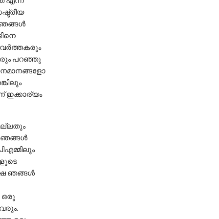
 എന്ന്
്ട്രീയ
 ഞങ്ങൾ
ജിനെ
പ്രവർത്തകരും
േരും പറഞ്ഞു
‌ഥാനമാനങ്ങളോ
്കിലും
് ഇക്കാര്യം
നല്ലതും
. ഞങ്ങൾ
ിഎമ്മിലും
ങളുടെ
ക്ഷെ ഞങ്ങൾ
 ഒരു
വരും.