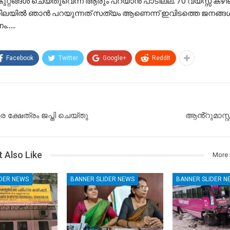
ുറ്റങ്ങൾ ചെയ്തുവെന്ന് ആരും പറയാൻ പാടില്ല. 70 വയസ്സ് കഴി
നിലയിൽ ഞാൻ പറയുന്നത് സത്യം ആണെന്ന് ഇവിടത്തെ ജനങ്ങ
ം…..
Facebook
Twitter
Google+
ReddIt
ക്ഷേത്രം ജപ്തി ചെയ്തു
ആൻ്റുമാസ്റ്
 Also Like
More 
IDER NEWS
BANNER SLIDER NEWS
BANNER SLIDER N