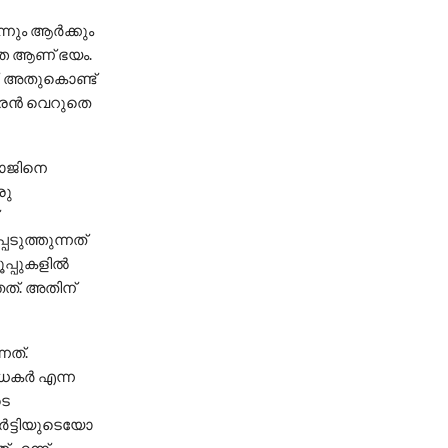
ന്നും ആർക്കും
തെ ആണ് ഭയം.
. അതുകൊണ്ട്
ശ്വരൻ വെറുതെ
രാജിനെ
രു
ടുത്തുന്നത്
രൂപ്പുകളിൽ
ഞത്. അതിന്
നത്.
രാധകർ എന്ന
ടെ
ാർട്ടിയുടെയോ