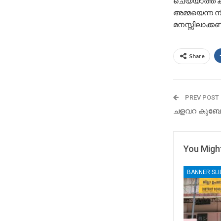
ചെയ്യാത്ത ക
അമ്മയെന്ന 
മനസ്സിലാക്കണ
Share
PREV POST
ചളവറ കുബേര 
You Might
BANNER SL