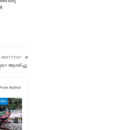
ഞ്ഞ ഒരു
ൾ
NEXT POST
ററെ ആദരിച്ചു.
From Author
EWS