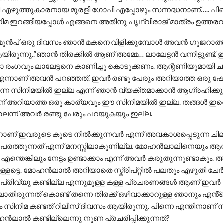
ി എഴുത്തുകാരനായ മുരളി ഗോപി എപ്പോഴും സന്നദ്ധനാണ്….. പിന
ിമ ഇറങ്ങിയപ്പോൾ എങ്ങനെ അതിനു പൃഥ്വിരാജ് മാത്രം ഉത്തര
 മുൻപ് ഒരു ദിവസം ഞാൻ മകനെ വിളിക്കുമ്പോൾ അവൻ ഗുജറാത
ആയിരുന്നു..”ഞാൻ തിരക്കിൽ ആണ് അമ്മേ… ലാലേട്ടൻ വന്നിട്ടുണ്ട്
രംഗവും ലാലേട്ടനെ കാണിച്ചു കൊടുക്കണം. ആന്റണിയുമായി ചർ
്നാണ് അവൻ പറഞ്ഞത്. ഇവർ രണ്ടു പേരും അറിയാത്ത ഒരു ഷോട
്ന സിനിമയിൽ ഇല്ല എന്ന് ഞാൻ വ്യക്തമാക്കാൻ ആഗ്രഹിക്കുന
 അറിയാത്ത ഒരു കാര്യവും ഈ സിനിമയിൽ ഇല്ല. തങ്ങൾ ഇത
്ലെന്ന് അവർ രണ്ടു പേരും പറയുകയും ഇല്ല.
ിനാണ് ഇവരുടെ കൂടെ നിൽക്കുന്നവർ എന്ന് അവകാശപ്പെടുന്ന ചി
ണ പരത്തുന്നത് എന്ന് മനസ്സിലാകുന്നില്ല. മോഹൻലാലിനെയും 
 എന്തെങ്കിലും നേട്ടം ഉണ്ടാക്കാം എന്ന് അവർ കരുതുന്നുണ്ടാകും. 
ൊള്ളട്ടെ. മോഹൻലാൽ അറിയാതെ സ്ക്രിപ്റ്റിൽ പലതും എഴുതി ചേർ
ിവ്യൂ കണ്ടില്ല എന്നുമുള്ള കള്ള പ്രചരണങ്ങൾ ആണ് ഇവർ ന
ലാതിരുന്നത് കൊണ്ട് തന്നെ തിരക്ക് ഒഴിവാക്കാറുള്ള ഞാനും എൻ്റ
ം സിനിമ കണ്ടത് റിലീസ് ദിവസം ആയിരുന്നു. പിന്നെ എന്തിനാണ് ന
ൻലാൽ കണ്ടില്ലെന്നു നുണ പ്രചരിപ്പിക്കുന്നത്?