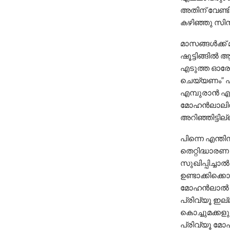
അതിന് വേണ്ട
കഴിഞ്ഞു സിന
മാസങ്ങൾക്ക്
ഷൂട്ടിങ്ങിൽ 
എടുത്ത ഓരോ 
ചെയ്യണം” എന
എമ്പുരാൻ എന
മോഹൻലാലിന്
അറിഞ്ഞിട്ടില
പിന്നെ എന്ത
തെറ്റിദ്ധാര
സുഖിപ്പിച്ചാൽ
ഉണ്ടാക്കിക്ക
മോഹൻലാൽ പ്ര
പ്രിവ്യൂ ഇല്
കൊച്ചുമക്കളു
പ്രിവ്യൂ മോഹ