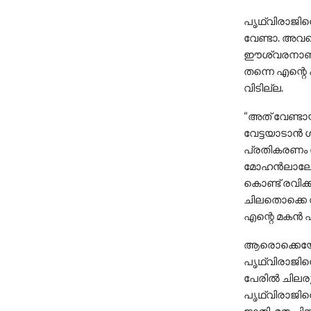
പൃഥ്വിരാജിനെ
വേണ്ടാ. അവന
ഈശ്വരനാണ് 
തന്നെ എന്റെ
വിടില്ല.
“അത് വേണ്ടാ
വേട്ടയാടാൻ ശ
പ്രതികരണം നട
മോഹൻലാലോ ആന
കൊണ്ട് രവിക്
ചിലതൊക്കെ വ
എന്റെ മകൻ എന
ആരൊക്കെയോ 
പൃഥ്വിരാജിന
പേരിൽ ചിലരു
പൃഥ്വിരാജിനെ