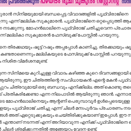
്പുരാൻ സിനിമയുമായി ബന്ധപ്പെട്ട വിവാദങ്ങളിൽ പൃഥ്വിരാജിനെ
്നു എന്ന് മല്ലിക സുകുമാരൻ. പൃഥ്വിരാജിനെ ഒറ്റപ്പെടുത്തി ആ
ടക്കുന്നു. മോഹൻലാലിനെ പൃഥ്വിരാജ് ചതിച്ചുവെന്ന പ്രചാ
ന് മല്ലികാ സുകുമാരൻ ഫേസ്ബുക്ക് പോസ്റ്റിൽ പറയുന്നു.
ിരക്കഥയും ഷൂട്ട് റഷും അപ്പപ്പോൾ കാണിച്ചു. തിരക്കഥയും ഷൂട്
ടതാണെന്നും മല്ലികയുടെ ഫേസ്ബുക്ക് പോസ്റ്റിൽ പറയുന്നു. 
ം നിശിത വിമർശനമുണ്ട്.
ന്ന സിനിമയെ കുറിച്ചുള്ള വിവാദം കഴിഞ്ഞ കുറെ ദിവസങ്ങളായ
ക ആയിരുന്നു. ഈ ചിത്രത്തിന്റെ സംവിധായകൻ എന്റെ മകൻ പൃഥ്
്പുറം ചിത്രവുമായി ഒരു ബന്ധവും എനിക്കില്ല. അത് കൊണ്ടു തന്
് പ്രതികരിക്കേണ്ടാ എന്ന നിലപാടിൽ ആയിരുന്നു ഞാൻ. എന്ന
ടെ മോഹൻലാലിനെയും ആന്റണി പെരുമ്പാവൂർ ഉൾപ്പെടെയുള്ള
െയും പൃഥ്വിരാജ് ചതിച്ചു എന്ന് ചിലർ മനഃപൂർവം പ്രചാരണം ന
്ങൾ അത് ഏറ്റെടുക്കുകയും ചെയ്തിരിക്കുകയാണ് ഇപ്പോൾ. ഈ 
്താണ് നടന്നത് എന്ന് അറിയാവുന്ന എനിക്ക് പൃഥ്വിരാജിനെ ഒറ്റ
ചിലർ ശ്രമിക്കുന്നതിൽ അങ്ങേയറ്റം വേദന ഉണ്ട്.