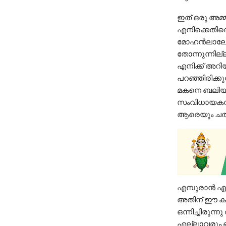
ഇത് ഒരു അമ്
എനിക്കെതിരെ 
മോഹൻലാലോ നി
തോന്നുന്നില
എനിക്ക് അറി
പറഞ്ഞിരിക്ക
മകനെ ബലിയാടാ
സംവിധായകൻ ഈ
ആരെയും ചതിച്
എമ്പുരാൻ എന്ന
അതിന് ഈ കൂട
ഒന്നിച്ചിരുന്ന
എല്ലാവരും ഓക