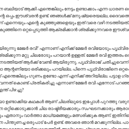
 ബലിയാട് ആക്കി എന്തെങ്കിലും നേട്ടം ഉണ്ടാക്കാം എന്ന ധാരണ ഒ
്റെ ഒപ്പം ഈശ്വരൻ ഉണ്ട്. ഞങ്ങൾക്ക് മനുഷ്യരെയല്ല, ദൈവത്
എന്നെയും എന്റെ കുഞ്ഞുങ്ങളെയും ഇത് വരെ വഴി നടത്തിയത്
 കുഞ്ഞിനെ ഒറ്റപ്പെടുത്തി ആക്രമിക്കാൻ ശ്രമിക്കുന്നവരെ ഈ
യിരുന്നു മേജർ രവി” എന്നാണ് എനിക്ക് മേജർ രവിയോടും പൃഥ്വി
്രമിക്കുന്ന മറ്റു ചിലരോടും പറയാൻ ഉള്ളത്. മേജർ രവി ഇത്തരം ഒ
ത്തിയത് ആർക്ക് വേണ്ടി ആയിരുന്നു. പൃഥ്വിരാജ് ചതിച്ചുവെന്ന്
്റണിയോ ഒരിക്കലും പറയില്ല. പിന്നെ പൃഥ്വിരാജിനെ ഒറ്റപ്പെ
ക് എന്തെങ്കിലും ഗുണം ഉണ്ടോ എന്ന് എനിക്ക് അറിയില്ല. പട്ടാള ഗ്
ന്നത് കൊണ്ട് പ്രതികരിച്ചു എന്നാണ് മേജർ രവി എന്നോട് പറഞ്
്ത് പിഴച്ചു?
ഉണ്ടാക്കിയ കഥകൾ ആണ് ചിലരിലൂടെ ഇപ്പോൾ പുറത്തു വരുന്
െ ഒറ്റിക്കൊടുക്കാൻ ചില രാഷ്ട്രീയക്കാരും സംഘടനക്കാരും ആ
ം ഏതാനും വാർത്താ മാധ്യമങ്ങളും മത്സരിക്കുക ആണ്. ഇതിനി
 പിന്തുണച്ച ഒരുപാട് പേർ ഉണ്ട്. അവരെ ഞാൻ മറക്കുന്നില്ല. പ