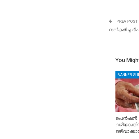
PREV POST
നവീകരിച്ച ദീ
You Might
BANNER SL
പെൻഷൻ വ
വഴിയാക്
ഒഴിവാക്ക