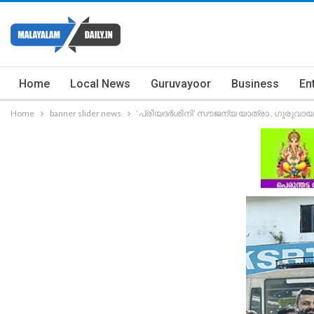
Home
Local News
Guruvayoor
Business
En
Home
banner slider news
‘പ്രിയദർശിനി’ സൗജന്യ യാത്രാ , ഗുരുവാ