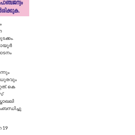
ം
ന
ടക്കം.
വായൂർ
ഘാടനം
്നും
മധുരവും
ത്. കെ
സ്
്താഖലി
ന്ധിച്ചു
ന 19