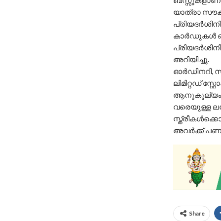
ബസ്സുകളാണ് 
യാത്രാ സൗക
പ്രിയദർശിനി സ
കാർഡുകൾ ഒന്
പ്രിയദർശിനി 
അറിയിച്ചു.
ഓർഡിനറി, സിറ
ലിമിറ്റഡ് സ്
ആനുകൂല്യം ല
വരെയുള്ള ല
സ്ത്രീകൾക്ക
അവർക്ക് പണം 
Share