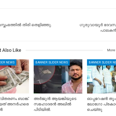
പസ്തംഭത്തിൽ തിരി തെളിഞ്ഞു.
ഗുരുവായൂർ ദേവസ
പാലകൻമ
 Also Like
More 
IDER NEWS
BANNER SLIDER NEWS
BANNER SLIDER N
ിതരണം ബാങ്ക്
അർജുൻ ആയങ്കിയുടെ
ഓപ്പറേഷൻ ത
കിയത് അനർഹരെ
സഹോദരൻ അഖിൽ
ലോഗോ പ്രകാ
ാൻ
പിടിയിൽ.
ചെയ്തു