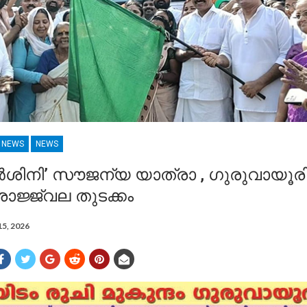
R NEWS
NEWS
ദർശിനി’ സൗജന്യ യാത്രാ , ഗുരുവായൂ
്ജ്വല തുടക്കം
15, 2026