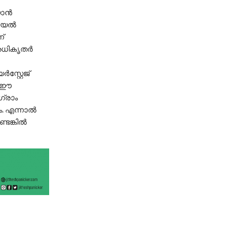
യാൻ
ചറിയൽ
്
ം അധികൃതർ
സ്റ്റേജ്
ണ് ഈ
ഗ്രാം
. എന്നാൽ
ടെങ്കിൽ