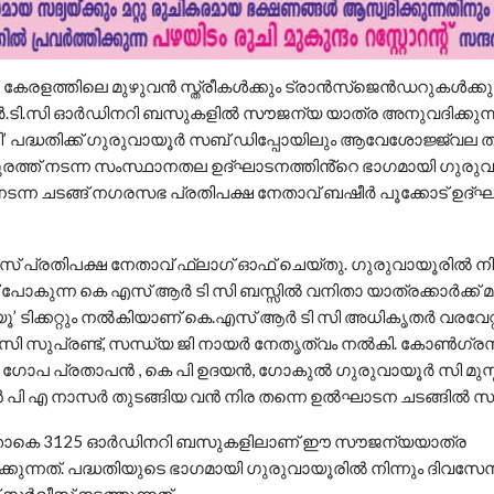
 കേരളത്തിലെ മുഴുവൻ സ്ത്രീകൾക്കും ട്രാൻസ്ജെൻഡറുകൾക്കു
ടി.സി ഓർഡിനറി ബസുകളിൽ സൗജന്യ യാത്ര അനുവദിക്കുന്
ി’ പദ്ധതിക്ക് ഗുരുവായൂർ സബ് ഡിപ്പോയിലും ആവേശോജ്ജ്വല തു
ുരത്ത് നടന്ന സംസ്ഥാനതല ഉദ്ഘാടനത്തിൻ്റെ ഭാഗമായി ഗുരു
ടന്ന ചടങ്ങ് നഗരസഭ പ്രതിപക്ഷ നേതാവ് ബഷീർ പൂക്കോട് ഉദ്
 പ്രതിപക്ഷ നേതാവ് ഫ്ലാഗ് ഓഫ് ചെയ്തു. ഗുരുവായൂരിൽ നിന
്ക് പോകുന്ന കെ എസ് ആർ ടി സി ബസ്സിൽ വനിതാ യാത്രക്കാർക്ക് 
ൂ’ ടിക്കറ്റും നൽകിയാണ് കെ.എസ് ആർ ടി സി അധികൃതർ വരവേറ്റ
സി സുപ്രണ്ട്, സന്ധ്യ ജി നായർ നേതൃത്വം നൽകി. കോൺഗ്ര
 ഗോപ പ്രതാപൻ , കെ പി ഉദയൻ, ഗോകുൽ ഗുരുവായൂർ സി മുസ
പി എ നാസർ തുടങ്ങിയ വൻ നിര തന്നെ ഉൽഘാടന ചടങ്ങിൽ സംബ
താകെ 3125 ഓർഡിനറി ബസുകളിലാണ് ഈ സൗജന്യയാത്ര
ക്കുന്നത്. പദ്ധതിയുടെ ഭാഗമായി ഗുരുവായൂരിൽ നിന്നും ദിവസേ