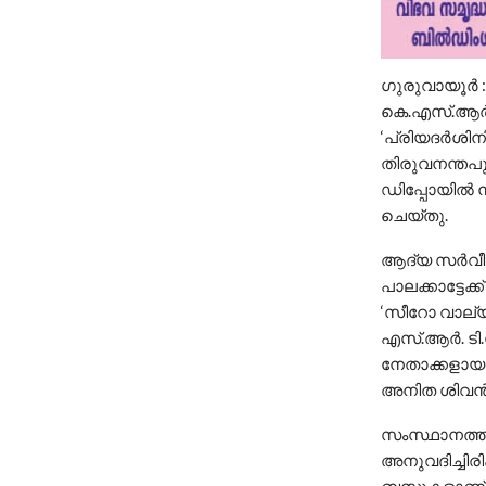
ഗുരുവായൂർ :
കെ.എസ്.ആർ.
‘പ്രിയദർശിന
തിരുവനന്തപ
ഡിപ്പോയിൽ ന
ചെയ്തു.
ആദ്യ സർവീസ്
പാലക്കാട്ടേക
‘സീറോ വാല്യ
എസ്.ആർ. ടി.
നേതാക്കളായ
അനിത ശിവൻ 
സംസ്ഥാനത്
അനുവദിച്ചിരി