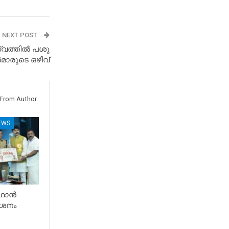
NEXT POST
്വത്തിൽ പശു
ാരുടെ ഒഴിവ്
From Author
EWS
ൂഫാൻ
ശനം