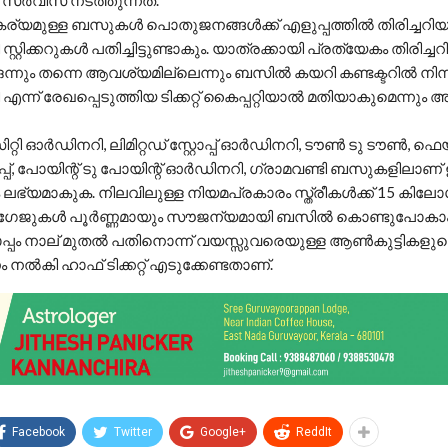
സർവീസ് നടത്തുന്നത്.
ര്യമുള്ള ബസുകൾ പൊതുജനങ്ങൾക്ക് എളുപ്പത്തിൽ തിരിച്ചറി
്റ്റിക്കറുകൾ പതിച്ചിട്ടുണ്ടാകും. യാത്രക്കായി പ്രത്യേകം തിരിച്
നും തന്നെ ആവശ്യമില്ലെന്നും ബസിൽ കയറി കണ്ടക്ടറിൽ നിന്ന
എന്ന് രേഖപ്പെടുത്തിയ ടിക്കറ്റ് കൈപ്പറ്റിയാൽ മതിയാകുമെന്നു
്റി ഓർഡിനറി, ലിമിറ്റഡ് സ്റ്റോപ്പ് ഓർഡിനറി, ടൗൺ ടു ടൗൺ, ഫെയർ
റ്റോപ്പ്, പോയിന്റ് ടു പോയിന്റ് ഓർഡിനറി, ഗ്രാമവണ്ടി ബസുകളിലാ
ഭ്യമാകുക. നിലവിലുള്ള നിയമപ്രകാരം സ്ത്രീകൾക്ക് 15 കിലോ
ഗേജുകൾ പൂർണ്ണമായും സൗജന്യമായി ബസിൽ കൊണ്ടുപോകാം
ൊപ്പം നാല് മുതൽ പതിനൊന്ന് വയസ്സുവരെയുള്ള ആൺകുട്ടികളുണ്
നൽകി ഹാഫ് ടിക്കറ്റ് എടുക്കേണ്ടതാണ്.
Facebook
Twitter
Google+
ReddIt