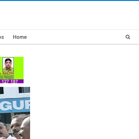
os
Home