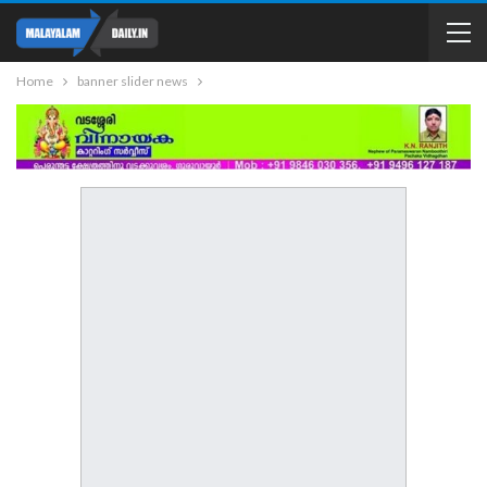
Home
banner slider news