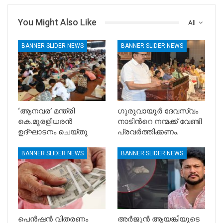
You Might Also Like
All
BANNER SLIDER NEWS
BANNER SLIDER NEWS
‘ആനവര’ മന്ത്രി
ഗുരുവായൂർ ദേവസ്വം
കെ.മുരളീധരന്‍
നാടിൻറെ നന്മക്ക് വേണ്ടി
ഉദ്ഘാടനം ചെയ്തു
പ്രവർത്തിക്കണം.
BANNER SLIDER NEWS
BANNER SLIDER NEWS
പെൻഷൻ വിതരണം
അർജുൻ ആയങ്കിയുടെ