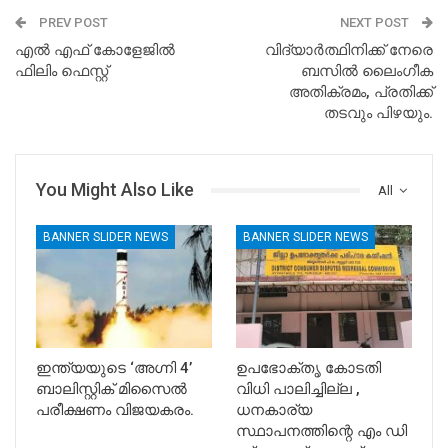
PREV POST
NEXT POST
എൽ എഫ് കോളേജിൽ
വിദ്യാർത്ഥിനിക്ക് നേരെ
ഫിലിം ഫെസ്റ്റ്
ബസിൽ ലൈംഗീക
അതിക്രമം, പ്രതിക്ക്
തടവും പിഴയും.
You Might Also Like
All
BANNER SLIDER NEWS
BANNER SLIDER NEWS
ഇന്ത്യയുടെ ‘അഗ്നി 4’
ഉപഭോക്തൃ കോടതി
ബാലിസ്റ്റിക് മിസൈൽ
വിധി പാലിച്ചില്ല ,
പരീക്ഷണം വിജയകരം.
ധനകാര്യ
സ്ഥാപനത്തിന്റെ എം ഡി