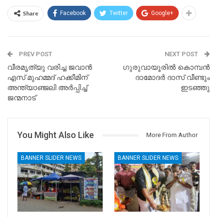
Share
Facebook
Twitter
Google+
PREV POST
NEXT POST
വീരമൃത്യു വരിച്ച ജവാൻ
ഗുരുവായൂരിൽ കൊമ്പൻ
എസ് മുഹമ്മദ് ഹക്കീമിന്
ദാമോദർ ദാസ് വീണ്ടും
അന്ത്യാഞ്ജലി അർപ്പിച്ച്
ഇടഞ്ഞു
ജന്മനാട്
You Might Also Like
More From Author
BANNER SLIDER NEWS
BANNER SLIDER NEWS