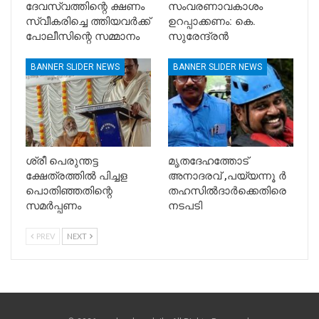
ദേവസ്വത്തിന്റെ ക്ഷണം
സംവരണാവകാശം
സ്വീകരിച്ചെ ത്തിയവർക്ക്
ഉറപ്പാക്കണം: കെ.
പോലീസിന്റെ സമ്മാനം
സുരേന്ദ്രൻ
BANNER SLIDER NEWS
BANNER SLIDER NEWS
ശ്രീ പെരുന്തട്ട
മൃതദേഹത്തോട്
ക്ഷേത്രത്തിൽ പിച്ചള
അനാദരവ് ,പയ്യന്നൂ ർ
പൊതിഞ്ഞതിന്റെ
തഹസിൽദാർക്കെതിരെ
സമർപ്പണം
നടപടി
PREV
NEXT