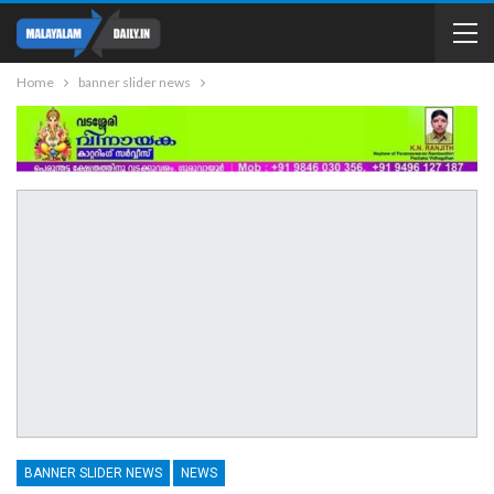
Home
banner slider news
BANNER SLIDER NEWS
NEWS