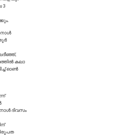
ൈ 3
കും.
നാള്‍
ൂര്‍
ദീഞ്ഞ്,
്തില്‍ കലാ
ിച്ച് ഓൺ
്ന്
‍
ുനാള്‍ ദിവസം
ന്
തിരൂപത