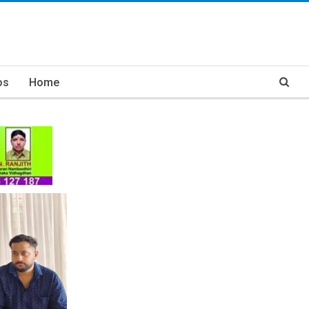
os
Home