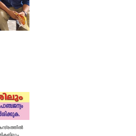
േന്ദ്രത്തിൽ
യതികളിലും