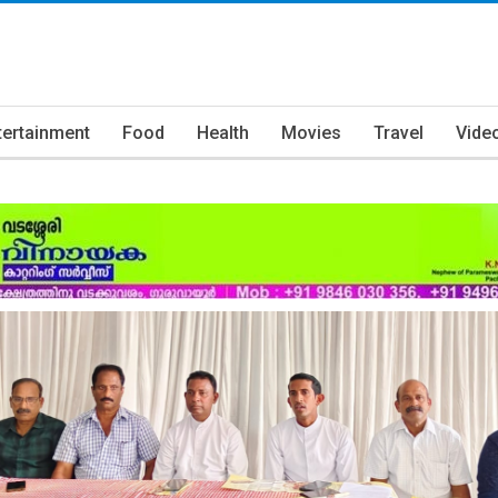
tertainment
Food
Health
Movies
Travel
Vide