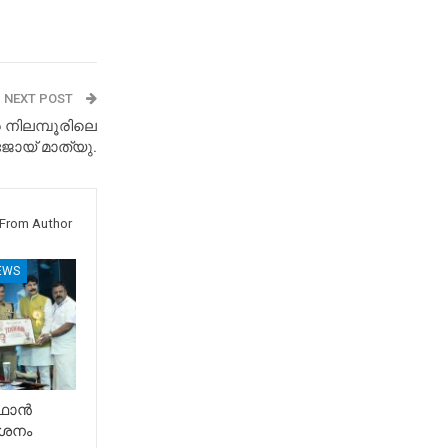
NEXT POST
 നിലമ്പൂരിലെ
 ജോയ് മാത്യു.
From Author
EWS
ൂഫാൻ
ശനം