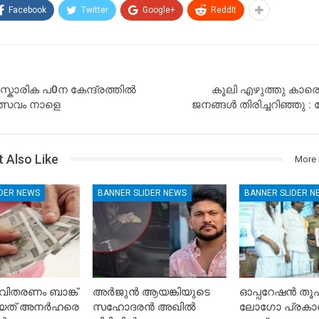
Facebook
Twitter
Google+
ReddIt
കാരിക പ0ന കേന്ദ്രത്തിൽ
കൂലി എഴുത്തു കാരെ
്സവം നാളെ
ജനങ്ങൾ തിരിച്ചറിഞ്ഞു :
 Also Like
More 
IDER NEWS
BANNER SLIDER NEWS
BANNER SLIDER N
ിതരണം ബാങ്ക്
അർജുൻ ആയങ്കിയുടെ
ഓപ്പറേഷൻ ത
കിയത് അനർഹരെ
സഹോദരൻ അഖിൽ
ലോഗോ പ്രകാ