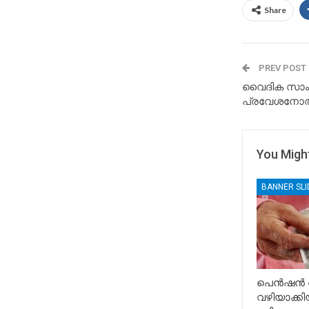
Share
PREV POST
വൈദിക സാംസ്
പ്രവേശനോത
You Might
BANNER SL
പെൻഷൻ വ
വഴിയാക്