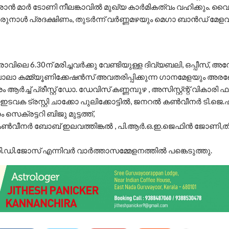
‍ മാര്‍ ടോണി നീലങ്കാവില്‍ മുഖ്യ കാര്‍മികത്വം വഹിക്കും. വൈകിട
രുനാള്‍ പ്രദക്ഷിണം, തുടര്‍ന്ന് വര്‍ണ്ണമഴയും മെഗാ ബാന്‍ഡ് മേള
വിലെ 6.30ന് മരിച്ചവര്‍ക്കു വേണ്ടിയുള്ള ദിവ്യബലി, ഒപ്പീസ്, അന
ാലാ കമ്മ്യൂണിക്കേഷന്‍സ് അവതരിപ്പിക്കുന്ന ഗാനമേളയും അരങ്
്രം ആര്‍ച്ച് പ്രീസ്റ്റ് ഡോ. ഡേവിസ് കണ്ണമ്പുഴ , അസിസ്റ്റ്ന്റ് വികാരി ഫ
ടവക ട്രസ്റ്റി ചാക്കോ പുലിക്കോട്ടില്‍, ജനറല്‍ കണ്‍വീനര്‍ ടി.ജെ.
രം സെക്രട്ടറി ബിജു മുട്ടത്ത്,
കണ്‍വീനര്‍ ബോബ് ഇലവത്തിങ്കല്‍ , പി.ആര്‍.ഒ.ഇ.ജെഫിന്‍ ജോണി,തീര
ി.ഡി.ജോസ് എന്നിവര്‍ വാർത്താസമ്മേളനത്തിൽ പങ്കെടുത്തു.