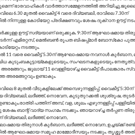
ന്ന് ഭാരവാഹികള്‍ വാര്‍ത്താസമ്മേളനത്തില്‍ അറിയിച്ചു.ജൂല
രാവിലെ 6.30 മുതല്‍ വൈകിട്ട് 4 വരെ ദിവ്യബലി, രാവിലെ 7.30ന്
്‍ നിന്നുള്ള കോടിയേറ്റ പ്രദിക്ഷണവും ശേഷം ദുക്‌റാന ഊട്ട് നടക്
ർക്കുള്ള ഊട്ട് സദ്യയാണ് ഒരുക്കുക. 9:30ന് ആഘോഷമായ തിരു
ടർന്ന് എമിരറ്റസ്, മെല്‍ബണ്‍ രൂപത ബിഷപ്പ്മാര്‍ ബോസ്‌കോ പുത്ത
ൊടിയേറ്റം നടത്തും.
്‍ 11 വരെ വൈകീട്ട് 5.30ന് ആഘോഷമായ നവനാള്‍ കുര്‍ബാന, ല
ിധ കുടുംബകൂട്ടായ്മകളുടെയും, സംഘടനകളുടെയും നേതൃത്വത
അരങ്ങേറും. ജൂലായ് 11 വെള്ളിയാഴ്ച്ച വൈകീട്ട് ദീപാലങ്കാരം സ്വ
്ത അരങ്ങേറ്റവും ഉണ്ടാകും.
വിലെ 8 മുതല്‍ വീടുകളിലേക്ക് അമ്പെഴുന്നള്ളിപ്പ്, വൈകീട്ട് 5:30ന്
്യബലി, ലദീഞ്ഞ്, നൊവേന, കൂടുതുറക്കല്‍ ശുശ്രൂഷ, തുടര്‍ന
ഉണ്ടാകും.രാത്രി പത്തിന് അമ്പ്, വള, ശൂലം എഴുന്നള്ളിപ്പ് പള്ളിയില്
 ശേഷം ബാന്റ് വാദ്യ സംഗമം നടക്കും. ഞായറാഴ്ച്ച തര്‍പ്പണ തിര
ന് ദിവ്യബലി, ലദീഞ്ഞ്, നൊവേന,
മായ തിരുനാള്‍ കുര്‍ബാന, ലദീഞ്ഞ്, നൊവേന, ഉച്ചയ്ക്ക് രണ്ടി
ില്‍ ആഘോഷമായ സമൂഹ മാമ്മോദീസയും നടക്കും. തൃശ്ശൂര്‍ അ