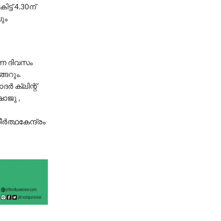
്ട് 4.30ന്
വും
്നേ ദിവസം
ങേറും.
ാദർ ക്ലിന്റ്
ഷാജു ,
്‍ത്ഥകേന്ദ്രം