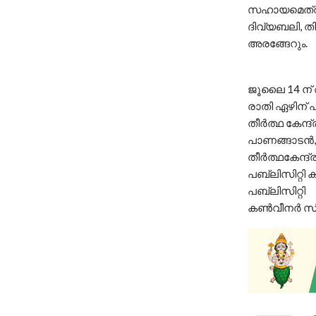
സഹായമെത്രാന്
ദിവ്യബലി, തി
അരങ്ങേറും.
ജൂലൈ 14 ന് രാ
രാതി ഏഴിന് പ
തീര്‍ത്ഥ കേന്ദ
പാണങ്ങാടന്‍,ഇ
തീര്‍ത്ഥകേന്ദ്
പബ്ലിസിറ്റി 
പബ്ലിസിറ്റി
കണ്‍വീനര്‍ സ