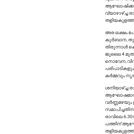
ആഘോഷിക്കുമെ
വ്യാഴാഴ്ച്ച 
തളിയകുളത്തില
അര ലക്ഷം പേ
കുര്‍ബാന, തു
തിരുന്നാള്‍ ക
ജൂലൈ 4 മുതല
നൊവേന, വിവ
പരിപാടികളും 
കർമ്മവും നൃത
ശനിയാഴ്ച്ച രാ
ആഘോഷമായ ദിവ
വര്‍ണ്ണമഴയും 
സമാപിച്ചതിനു
രാവിലെ 6.30
പത്തിന് ആഘോഷ
തളിയകുളത്ത