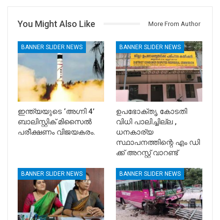
You Might Also Like
More From Author
BANNER SLIDER NEWS
BANNER SLIDER NEWS
ഇന്ത്യയുടെ ‘അഗ്നി 4’
ഉപഭോക്തൃ കോടതി
ബാലിസ്റ്റിക് മിസൈൽ
വിധി പാലിച്ചില്ല ,
പരീക്ഷണം വിജയകരം.
ധനകാര്യ
സ്ഥാപനത്തിന്റെ എം ഡി
ക്ക് അറസ്റ്റ് വാറണ്ട്
BANNER SLIDER NEWS
BANNER SLIDER NEWS