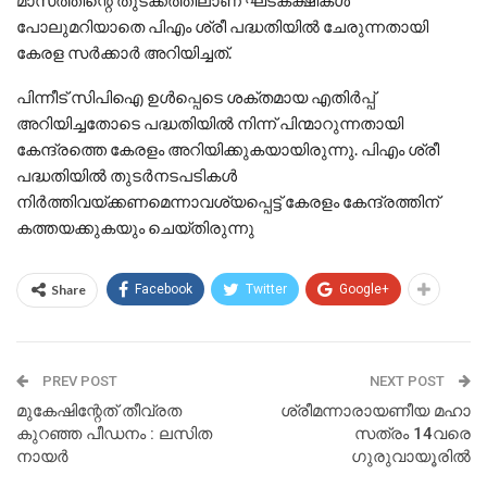
പോലുമറിയാതെ പിഎം ശ്രീ പദ്ധതിയിൽ ചേരുന്നതായി
കേരള സർക്കാർ അറിയിച്ചത്.
പിന്നീട് സിപിഐ ഉൾപ്പെടെ ശക്തമായ എതിർപ്പ്
അറിയിച്ചതോടെ പദ്ധതിയിൽ നിന്ന് പിന്മാറുന്നതായി
കേന്ദ്രത്തെ കേരളം അറിയിക്കുകയായിരുന്നു. പിഎം ശ്രീ
പദ്ധതിയിൽ തുടർനടപടികൾ
നിർത്തിവയ്‌ക്കണമെന്നാവശ്യപ്പെട്ട് കേരളം കേന്ദ്രത്തിന്
കത്തയക്കുകയും ചെയ്‌തിരുന്നു
Share
Facebook
Twitter
Google+
PREV POST
NEXT POST
മുകേഷിന്റേത് തീവ്രത
ശ്രീമന്നാരായണീയ മഹാ
കുറഞ്ഞ പീഡനം : ലസിത
സത്രം 14വരെ
നായര്‍
ഗുരുവായൂരിൽ