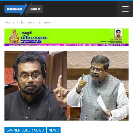
Home
banner slider news
BANNER SLIDER NEWS
NEWS