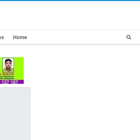
os
Home