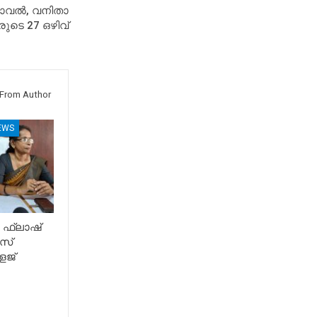
ാവൽ, വനിതാ
രുടെ 27 ഒഴിവ്
From Author
EWS
 ഫ്ലാഷ്
സ്
േജ്