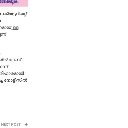
ട്ടേറിയറ്റ്​
ര
ഗമായുള്ള
്ന്
ം
ഐയിൽ കേസ്​
്ന്​
 പരിഹാരമായി
്ച നോട്ടീസിൽ
NEXT POST