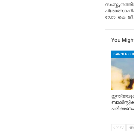
സംസ്കൃതത്
പ്രോത്സാഹിപ്
ഡോ. കെ. ജി
You Might
BANNER SL
ഇന്ത്യയുട
ബാലിസ്റ്റ
പരീക്ഷണം
PREV
NE