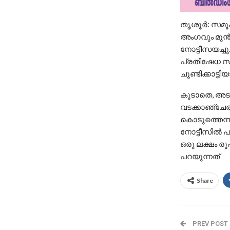
തൃശൂർ: സമൂഹ 
അംഗവും മുൻ
നോട്ടീസയച്ച
പ്രതിഷേധ സംഗ
ചൂണ്ടിക്കാട
കൂടാതെ, അടാട്ട
വടക്കാഞ്ചേരി
കൊടുത്തെന്ന്
നോട്ടീസിൽ പറ
ഒരു ലക്ഷം ര
പറയുന്നത്
Share
PREV POST