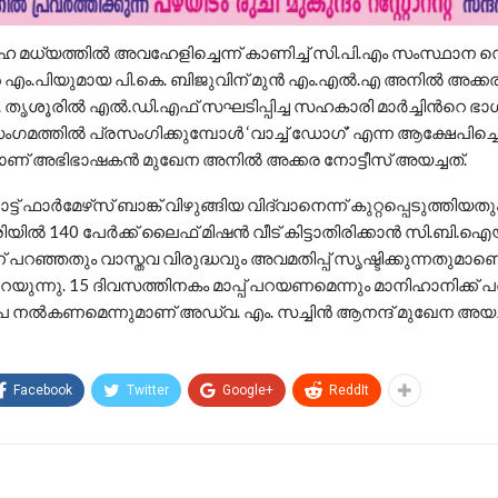
മധ്യത്തിൽ അവഹേളിച്ചെന്ന്​ കാണിച്ച്​ സി.പി.എം സംസ്ഥാന സെക്ര
 എം.പിയുമായ പി.കെ. ബിജുവിന്​ മുൻ എം.എൽ.എ ​അനിൽ അക്ക
ു. തൃശൂരിൽ എൽ.ഡി.എഫ്​ സഘടിപ്പിച്ച സഹകാരി മാർച്ചിന്‍റെ ഭാ
മത്തിൽ പ്രസംഗിക്കുമ്പോൾ ‘വാച്ച്​ ഡോഗ്​’ എന്ന ആക്ഷേപിച്ചെന
്ടിയാണ് അഭിഭാഷകൻ മുഖേന അനിൽ അക്കര നോട്ടീസ് അയച്ചത്.
്​ ഫാർമേഴ്​സ്​ ബാങ്ക്​ വിഴുങ്ങിയ വിദ്വാനെന്ന്​ ​കുറ്റപ്പെടുത്തിയതു
യിൽ 140 പേർക്ക്​ ലൈഫ്​ മിഷൻ വീട്​ കിട്ടാതിരിക്കാൻ സി.ബി.​
 പറഞ്ഞതും വാസ്തവ വിരുദ്ധവും അവമതിപ്പ്​ സൃഷ്ടിക്കുന്നതുമാണെന
യുന്നു. 15 ദിവസത്തിനകം മാപ്പ്​ പറയണമെന്നും മാനിഹാനിക്ക്
ൂപ നൽകണമെന്നുമാണ്​ അഡ്വ. എം. സച്ചിൻ ആനന്ദ്​ മുഖേന അയച
Facebook
Twitter
Google+
ReddIt