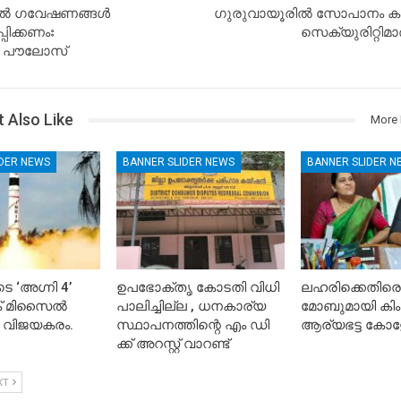
തിൽ ഗവേഷണങ്ങൾ
ഗുരുവായൂരിൽ സോപാനം ക
പിക്കണംഃ
സെക്യുരിറ്റിമാ
. പൗലോസ്
 Also Like
More 
IDER NEWS
BANNER SLIDER NEWS
BANNER SLIDER N
െ ‘അഗ്നി 4’
ഉപഭോക്തൃ കോടതി വിധി
ലഹരിക്കെതിരെ
ിക് മിസൈൽ
പാലിച്ചില്ല , ധനകാര്യ
മോബുമായി കിം
 വിജയകരം.
സ്ഥാപനത്തിന്റെ എം ഡി
ആര്യഭട്ട കോള
ക്ക് അറസ്റ്റ് വാറണ്ട്
XT