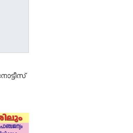
ട്ടീസ്​