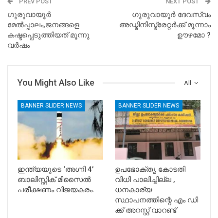
PREV POST
NEXT POST
ഗുരുവായൂര്‍
ഗുരുവായൂർ ദേവസ്വം
മേല്‍പ്പാലം,ജനങ്ങളെ
അഡ്മിനിസ്ട്രേറ്റർക്ക് മൂന്നാം
കഷ്ടപ്പെടുത്തിയത് മൂന്നു
ഊഴമോ ?
വര്‍ഷം
You Might Also Like
All
BANNER SLIDER NEWS
BANNER SLIDER NEWS
ഇന്ത്യയുടെ ‘അഗ്നി 4’
ഉപഭോക്തൃ കോടതി
ബാലിസ്റ്റിക് മിസൈൽ
വിധി പാലിച്ചില്ല ,
പരീക്ഷണം വിജയകരം.
ധനകാര്യ
സ്ഥാപനത്തിന്റെ എം ഡി
ക്ക് അറസ്റ്റ് വാറണ്ട്