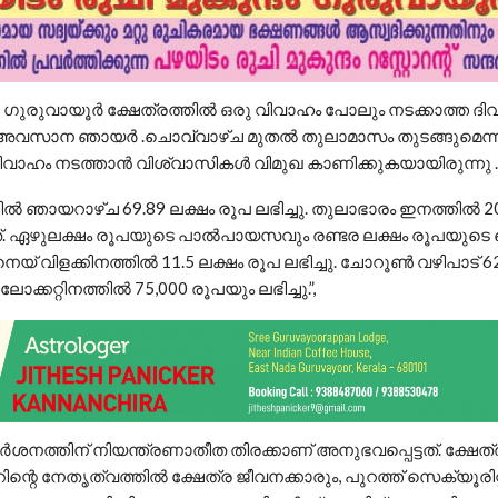
‍ : ഗു​രു​വാ​യൂ​ര്‍ ക്ഷേ​ത്ര​ത്തി​ല്‍ ഒരു വിവാഹം പോലും നടക്കാത്ത 
അവസാന ഞായർ .ചൊവ്വാഴ്ച മുതൽ തുലാമാസം തുടങ്ങുമെന്നിരി
വാഹം നടത്താൻ വിശ്വാസികൾ വിമുഖ കാണിക്കുകയായിരുന്നു .
തി​ല്‍ ഞാ​യ​റാ​ഴ്ച 69.89 ല​ക്ഷം രൂ​പ ല​ഭി​ച്ചു. തു​ലാ​ഭാ​രം ഇ​ന​ത്തി​ൽ 2
ച​ത്. ഏ​ഴു​ല​ക്ഷം രൂ​പ​യു​ടെ പാ​ല്‍പാ​യ​സ​വും ര​ണ്ട​ര ല​ക്ഷം രൂ​പ​യു​
. നെ​യ് വി​ള​ക്കി​ന​ത്തി​ല്‍ 11.5 ല​ക്ഷം രൂ​പ ല​ഭി​ച്ചു. ചോ​റൂ​ണ്‍ വ​ഴി​പാ​ട് 
ോ​ക്ക​റ്റി​ന​ത്തി​ല്‍ 75,000 രൂ​പ​യും ല​ഭി​ച്ചു.”,
​ശ​ന​ത്തി​ന് നി​യ​ന്ത്ര​ണാ​തീ​ത തി​ര​ക്കാ​ണ് അ​നു​ഭ​വ​പ്പെ​ട്ട​ത്. ക്ഷ
ന്റെ നേതൃത്വത്തിൽ ക്ഷേത്ര ജീവനക്കാരും, പുറത്ത് സെക്യൂരിറ്