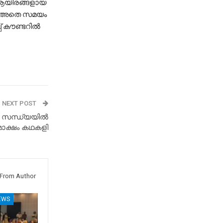
 ആയിരങ്ങളായ
ു , അതെ സമയം
് കൗണ്ടറിൽ
NEXT POST
രമ സന്ധ്യയിൽ
മോക്ഷം കഥകളി
From Author
EWS