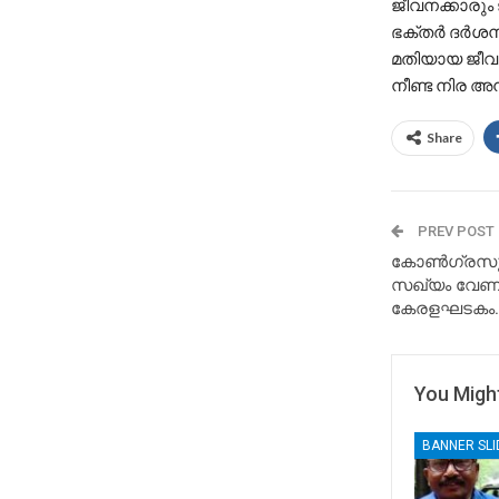
ജീവനക്കാരു
ഭക്തർ ദർശനം
മതിയായ ജീവന
നീണ്ട നിര അന
Share
PREV POST
കോണ്‍ഗ്രസു
സഖ്യം വേണമ
കേരളഘടകം.
You Might
BANNER SL