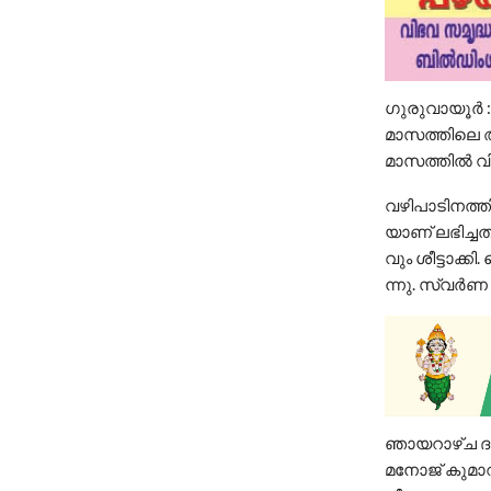
ഗു​രു​വാ​യൂ​ര്
മാസത്തിലെ 
മാസത്തിൽ വി
വ​ഴി​പാ​ടി​ന​ത്
യാ​ണ്​ ല​ഭി​ച്
വും ശീ​ട്ടാ​ക്കി
ന്നു. സ്വ​ര്‍ണ ല
ഞാ​യ​റാ​ഴ്ച ദ​ർ
മനോജ് കുമാറി