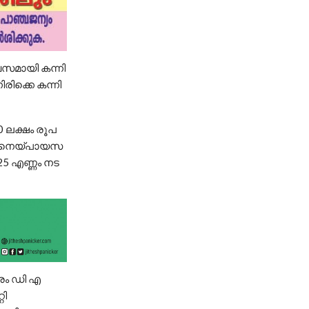
ദിവസമായി കന്നി
ക്കെ കന്നി
0 ല​ക്ഷം രൂ​പ​
ടെ നെ​യ്പാ​യ​സ​
625 എ​ണ്ണം ന​ട​
േത്രം ഡി എ
റി