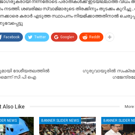
ം ജാഗരൂകരായി നിന്നതോടെ പരാതികൾക്ക് ഇടയില്ലാത്ത വിധം
 നടത്തി. ശബരിമല സ്വാമിമാരുടെ തിരക്കിനും തുടക്കം കുറിച്ച
ക്കാരെ കരാർ എടുത്ത സ്ഥാപനം നിയമിക്കാത്തതിനാൽ ചെരുപ്പ
ുഭവപ്പെട്ടു
Facebook
Twitter
Google+
ReddIt
മായി ദേശീയതലത്തില്‍
ഗു​രു​വാ​യൂ​രിൽ സംക്
െന്ന് സി പി ഐ
ഗജേന്ദ്ര
 Also Like
More 
IDER NEWS
BANNER SLIDER NEWS
BANNER SLIDER N