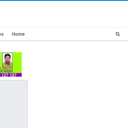
os
Home