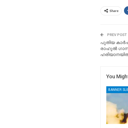
Share
PREV POST
പുതിയ കാര്‍
രാഹുൽ ഗാന്ധി
ഹരിയാനയിൽ 
You Might
BANNER SL