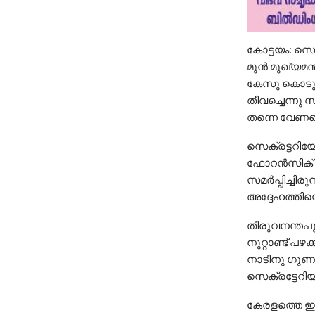
കോട്ടയം: സെക
മുന്‍ മുഖ്യമന
കേസു കൊടുത്ത
തീവച്ചെന്നു 
തന്നെ വേണമെന്
സെക്രട്ടറിയേറ്
ഫോറന്‍സിക് സ
സമര്‍പ്പിച്ചി
അദ്ദേഹത്തിന്റ
തിരുവനന്തപു
നുറ്റാണ്ട് പഴ
നാടിനു ഗുണക
സെക്രട്ടേറിയറ്
കേരളത്തെ ഇന