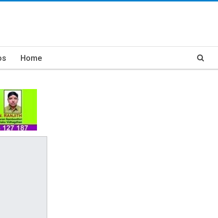
os
Home