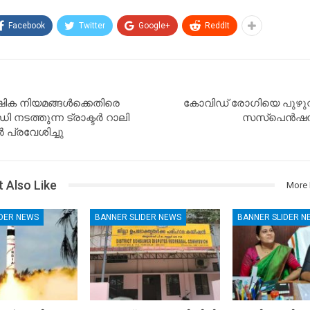
Facebook
Twitter
Google+
ReddIt
ഷിക നിയമങ്ങള്‍ക്കെതിരെ
കോവിഡ് രോഗിയെ പുഴുവര
 നടത്തുന്ന ട്രാക്ടർ റാലി
സസ്പെൻഷൻ പ
പ്രവേശിച്ചു
 Also Like
More 
IDER NEWS
BANNER SLIDER NEWS
BANNER SLIDER N