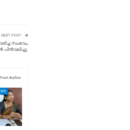
NEXT POST
ിച്ച സംഭവം,
ിൻവലിച്ചു.
From Author
EWS