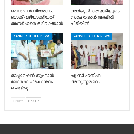
പെൻഷൻ വിതരണം
അർജുൻ ആയങ്കിയുടെ
ബാങ്ക് വഴിയാക്കിയത്
സഹോദരൻ അഖിൽ
അനർഹരെ ഒഴിവാക്കാൻ
പിടിയിൽ.
BANNER SLIDER NEWS
BANNER SLIDER NEWS
ഓപ്പറേഷൻ തൂഫാൻ
എ സി ഹനീഫ
ലോഗോ പ്രകാശനം
അനുസ്മരണം
ചെയ്തു
PREV
NEXT