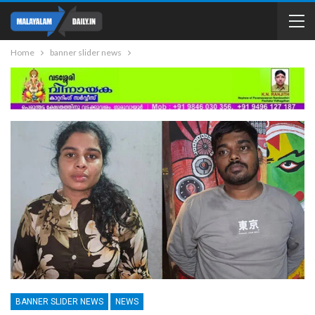
Home
banner slider news
BANNER SLIDER NEWS
NEWS