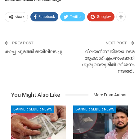
Share
Facebook
Twitter
Google+
PREV POST
NEXT POST
കാപ്പ ചുമത്തി ജയിലിലടച്ചു
റിലയൻസ് ജിയോ ഉടമ
ആകാശ് എം.അംബാനി
ഗുരുവായൂരിൽ ദർശനം
നടത്തി.
You Might Also Like
More From Author
BANNER SLIDER NEWS
BANNER SLIDER NEWS