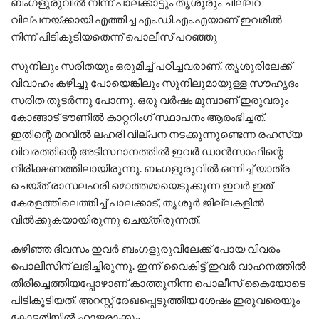
ബംഗളുരുവിൽ നിന്ന് പാലക്കാട്ടും തൃശൂരും ചില്ലറ
വില്പനയ്ക്കായി എത്തിച്ച എം.ഡി.എം.എയാണ് ഇവരിൽ
നിന്ന് പിടികൂടിയതെന്ന് പൊലീസ് പറഞ്ഞു
സുനിലും സരിതയും ഒരുമിച്ച് പഠിച്ചവരാണ്. തൃശൂരിലേക്ക്
വിവാഹം കഴിച്ചു പോയെങ്കിലും സുനിലുമായുള്ള സൗഹൃദം
സരിത തുടർന്നു പോന്നു. ഒരു വർഷം മുമ്പാണ് ഇരുവരും
കോങ്ങാട് ടൗണിൽ കാറ്ററിംഗ് സ്ഥാപനം ആരംഭിച്ചത്.
ഇതിന്റെ മറവിൽ ലഹരി വില്പന നടക്കുന്നുണ്ടെന്ന രഹസ്യ
വിവരത്തിന്റെ അടിസ്ഥാനത്തിൽ ഇവർ ഡാൻസാഫിന്റെ
നിരീക്ഷണത്തിലായിരുന്നു. ബംഗളുരുവിൽ ഒന്നിച്ച് യാത്ര
ചെയ്ത് രാസലഹരി മൊത്തമായെടുക്കുന്ന ഇവർ ഇത്
കേരളത്തിലെത്തിച്ച് പാലക്കാട്, തൃശൂർ ജില്ലകളിൽ
വിൽക്കുകയായിരുന്നു ചെയ്തിരുന്നത്.
കഴിഞ്ഞ ദിവസം ഇവർ ബംഗളുരുവിലേക്ക് പോയ വിവരം
പൊലീസിന് ലഭിച്ചിരുന്നു. ഇന്ന് വൈകിട്ട് ഇവർ വാഹനത്തിൽ
തിരിച്ചെത്തിയപ്പോഴാണ് കാത്തുനിന്ന പൊലീസ് കൈയോടെ
പിടികൂടിയത്. അറസ്റ്റ് രേഖപ്പെടുത്തിയ ശേഷം ഇരുവരെയും
കോടതിയിൽ ഹാജരാക്കും