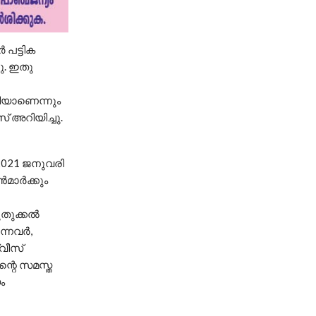
 പട്ടിക
ചു. ഇതു
ശരിയാണെന്നും
 അറിയിച്ചു.
 2021 ജനുവരി
മാർക്കും
പുതുക്കൽ
ന്നവർ,
്വീസ്
ന്റെ സമസ്ത
ം