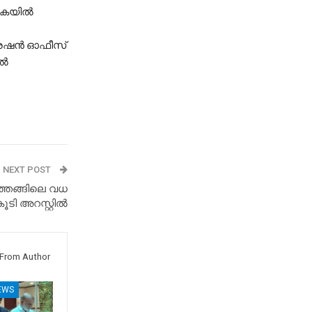
ടികയിൽ
്രേഷൻ ഓഫീസ്
-ൽ
NEXT POST
്തെങ്ങിലെ വധ
ൂടി അറസ്റ്റിൽ
From Author
EWS