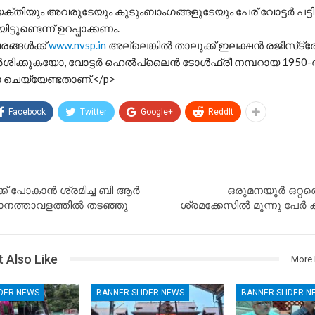
്തിയും അവരുടേയും കുടുംബാംഗങ്ങളുടേയും പേര് വോട്ടർ പട്
ട്ടുണ്ടെന്ന് ഉറപ്പാക്കണം.
ങ്ങൾക്ക്
www.nvsp.in
അല്ലെങ്കിൽ താലൂക്ക് ഇലക്ഷൻ രജിസ്‌ട
ദർശിക്കുകയോ, വോട്ടർ ഹെൽപ്‌ലൈൻ ടോൾഫ്രീ നമ്പറായ 1950
 ചെയ്യേണ്ടതാണ്.</p>
Facebook
Twitter
Google+
ReddIt
്ക് പോകാൻ ശ്രമിച്ച ബി ആർ
ഒരുമനയൂർ ഒറ്റത
മാനത്താവളത്തിൽ തടഞ്ഞു
ശ്രമക്കേസിൽ മൂന്നു പേർ ക
 Also Like
More 
IDER NEWS
BANNER SLIDER NEWS
BANNER SLIDER N