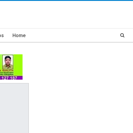
os
Home