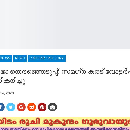
R NEWS
NEWS
POPULAR CATEGORY
 തെരഞ്ഞെടുപ്പ്: സമഗ്ര കരട് വോട്ടർപ
ീകരിച്ചു
16, 2020