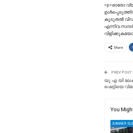
<p>ഓരോ വ്യക
ഉൾപ്പെടുത്തിയി
കൂടുതൽ വിവര
എന്നിവ സന്
വിളിക്കുകയോ
Share
PREV POST
യു എ യി ലേക
ഷെട്ടിയെ വി
You Might
BANNER SL