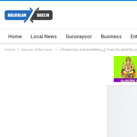
Home
Local News
Guruvayoor
Business
En
Home
banner slider news
നിയമസഭാ തെരഞ്ഞെടുപ്പ്: സമഗ്ര കരട് വോട്ടർ