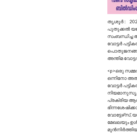
തൃശൂർ : 202
പുതുക്കൽ യജ്
സംബന്ധിച്ച 
വോട്ടർ പട്ടി
പൊതുജനങ്ങൾ 
അന്തിമ വോട്ടർ
<p>ഒരു സമ്മ
ഒന്നിനോ അതി
വോട്ടർ പട്ടി
നിയമാനുസൃതമാ
പ്രക്രിയ ആരം
ഭിന്നശേഷിക്ക
വോട്ടേഴ്‌സ്,
മേഖലയും ഉൾപ
മുൻനിർത്തിയാ