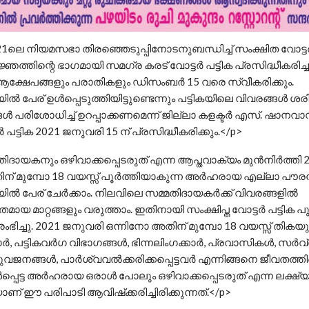
1ലെ നിയമസഭാ തിരഞ്ഞെടുപ്പിനോടനുബന്ധിച്ച് സംക്ഷിത വോട്ടർ
ഞത്തിന്റെ ഭാഗമായി സമഗ്ര കരട് വോട്ടർ പട്ടിക പ്രസിദ്ധീകരിച്
ആക്ഷേപങ്ങളും പരാതികളും ഡിസംബർ 15 വരെ സ്വീകരിക്കും.
കയിൽ പേര് ഉൾപ്പെടുത്തിയിട്ടുണ്ടെന്നും പട്ടികയിലെ വിവരങ്ങൾ 
പരിശോധിച്ച് ഉറപ്പാക്കണമെന്ന് ജില്ലാ കളക്ടർ എസ്. ഷാനവാസ്
 പട്ടിക 2021 ജനുവരി 15 ന് പ്രസിദ്ധീകരിക്കും.</p>
തിദായകനും ഒഴിവാക്കപ്പെടരുത് എന്ന ആപ്തവാക്യം മുൻനിർത്തി
ന് മുമ്പോ 18 വയസ്സ് പൂർത്തിയാകുന്ന അർഹരായ എല്ലാ പൗരൻ
കയിൽ പേര് ചേർക്കാം. നിലവിലെ സമ്മതിദായകർക്ക് വിവരങ്ങളിൽ
യ മാറ്റങ്ങളും വരുത്താം. ഇതിനായി സംക്ഷിപ്ത വോട്ടർ പട്ടിക 
ഭിച്ചു. 2021 ജനുവരി ഒന്നിനോ അതിന് മുമ്പോ 18 വയസ്സ് തികയു
ാർ, പട്ടികവർഗ വിഭാഗങ്ങൾ, ഭിന്നലിംഗക്കാർ, പ്രവാസികൾ, സർവ
 യുവജനങ്ങൾ, പാർശ്വവൽക്കരിക്കപ്പെട്ടവർ എന്നിങ്ങനെ ജീവതത്തി
്പെട്ട അർഹരായ ഒരാൾ പോലും ഒഴിവാക്കപ്പെടരുത് എന്ന ലക്ഷ്യ
ണ് ഈ പരിപാടി ആവിഷ്‌ക്കരിച്ചിരിക്കുന്നത്.</p>