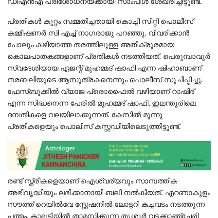
ഡിഎൻഎ പരിശോധനയ്ക്കായി സാംപിൾ ശേഖരിച്ചിട്ടുണ്ട്.
പ്രതികൾ കുറ്റം സമ്മതിച്ചതായി കൊച്ചി സിറ്റി പൊലീസ്
കമ്മീഷണർ സി എച്ച് നാഗരാജു പറഞ്ഞു. വിവരിക്കാൻ
പോലും കഴിയാത്ത തരത്തിലുള്ള അതിക്രൂരമായ
കൊലപാതകങ്ങളാണ് പ്രതികൾ നടത്തിയത്. പെരുമ്പാവൂർ
സ്വദേശിയായ ഏജന്റ് മുഹമ്മദ് ഷാഫി എന്ന ഷിഹാബാണ്
നരബലിയുടെ ആസൂത്രകനെന്നും പൊലീസ് സൂചിപ്പിച്ചു.
ഫേസ്‌ബുക്കിൽ വ്യാജ പ്രൊഫൈൽ വഴിയാണ് റാഷിദ്
എന്ന സിദ്ധനെന്ന പേരിൽ മുഹമ്മദ് ഷാഫി, ഇലന്തൂരിലെ
ദമ്പതികളെ വലയിലാക്കുന്നത്. കേസിൽ മൂന്നു
പ്രതികളെയും പൊലീസ് കസ്റ്റഡിയിലെടുത്തിട്ടുണ്ട്.
രണ്ട് സ്ത്രീകളെയാണ് ഐശ്വര്യവും സാമ്പത്തിക
അഭിവൃദ്ധിയും ലഭിക്കാനായി ബലി നൽകിയത്. എറണാകുളം
സൗത്ത് റെയിൽവേ സ്റ്റേഷനിൽ ലോട്ടറി കച്ചവടം നടത്തുന്ന
പത്മം, കാലടിയിൽ താമസിക്കുന്ന തൃശൂർ വടക്കാഞ്ചേരി