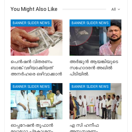
You Might Also Like
All
BANNER SLIDER NEWS
BANNER SLIDER NEWS
പെൻഷൻ വിതരണം
അർജുൻ ആയങ്കിയുടെ
ബാങ്ക് വഴിയാക്കിയത്
സഹോദരൻ അഖിൽ
അനർഹരെ ഒഴിവാക്കാൻ
പിടിയിൽ.
BANNER SLIDER NEWS
BANNER SLIDER NEWS
ഓപ്പറേഷൻ തൂഫാൻ
എ സി ഹനീഫ
ലോഗോ പ്രകാശനം
അനുസ്മരണം