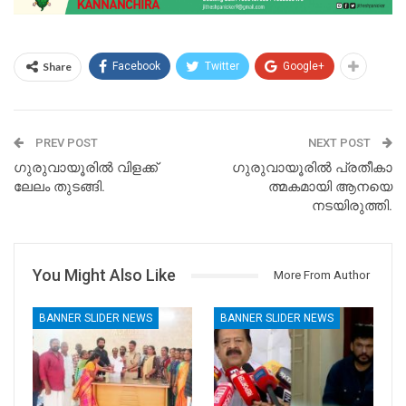
Share
Facebook
Twitter
Google+
PREV POST
NEXT POST
ഗുരുവായൂരിൽ വിളക്ക്
ഗുരുവായൂരിൽ പ്രതീകാ
ലേലം തുടങ്ങി.
ത്മകമായി ആനയെ
നടയിരുത്തി.
You Might Also Like
More From Author
BANNER SLIDER NEWS
BANNER SLIDER NEWS