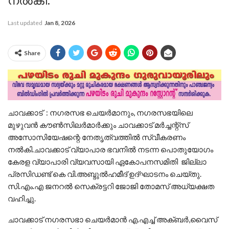
നൽകി.
Last updated
Jan 8, 2026
Share
ചാവക്കാട് : നഗരസഭ ചെയർമാനും, നഗരസഭയിലെ
മുഴുവൻ കൗൺസിലർമാർക്കും ചാവക്കാട് മർച്ചന്റ്സ്
അസോസിയേഷന്റെ നേതൃത്വത്തിൽ സ്വീകരണം
നൽകി.ചാവക്കാട് വ്യാപാര ഭവനിൽ നടന്ന പൊതുയോഗം
കേരള വ്യാപാരി വ്യവസായി ഏകോപനസമിതി ജില്ലാ
പ്രസിഡണ്ട് കെ വി.അബ്ദുൽഹമീദ് ഉദ്ഘാടനം ചെയ്തു.
സി.എം.എ ജനറൽ സെക്രട്ടറി ജോജി തോമസ് അധ്യക്ഷത
വഹിച്ചു.
ചാവക്കാട് നഗരസഭാ ചെയർമാൻ എ.എച്ച് അക്ബർ,വൈസ്