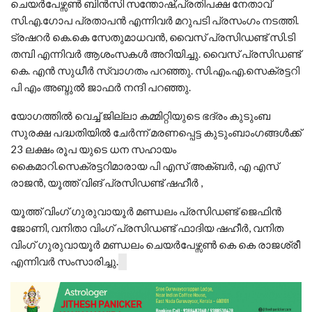
ചെയർപേഴ്സൺ ബിൻസി സന്തോഷ്,പ്രതിപക്ഷ നേതാവ്
സി.എ.ഗോപ പ്രതാപൻ എന്നിവർ മറുപടി പ്രസംഗം നടത്തി.
ട്രഷറർ കെ.കെ സേതുമാധവൻ, വൈസ് പ്രസിഡണ്ട് സി.ടി
തമ്പി എന്നിവർ ആശംസകൾ അറിയിച്ചു. വൈസ് പ്രസിഡണ്ട്
കെ. എൻ സുധീർ സ്വാഗതം പറഞ്ഞു. സി.എം.എ.സെക്രട്ടറി
പി എം അബ്ദുൽ ജാഫർ നന്ദി പറഞ്ഞു.
യോഗത്തിൽ വെച്ച് ജില്ലാ കമ്മിറ്റിയുടെ ഭദ്രം കുടുംബ
സുരക്ഷ പദ്ധതിയിൽ ചേർന്ന് മരണപ്പെട്ട കുടുംബാംഗങ്ങൾക്ക്
23 ലക്ഷം രൂപ യുടെ ധന സഹായം
കൈമാറി.സെക്രട്ടറിമാരായ പി എസ് അക്ബർ, എ എസ്
രാജൻ, യൂത്ത് വിങ് പ്രസിഡണ്ട് ഷഹീർ ,
യൂത്ത് വിംഗ് ഗുരുവായൂർ മണ്ഡലം പ്രസിഡണ്ട് ജെഫിൻ
ജോണി, വനിതാ വിംഗ് പ്രസിഡണ്ട് ഫാദിയ ഷഹീർ, വനിത
വിംഗ് ഗുരുവായൂർ മണ്ഡലം ചെയർപേഴ്സൺ കെ കെ രാജശ്രീ
എന്നിവർ സംസാരിച്ചു.