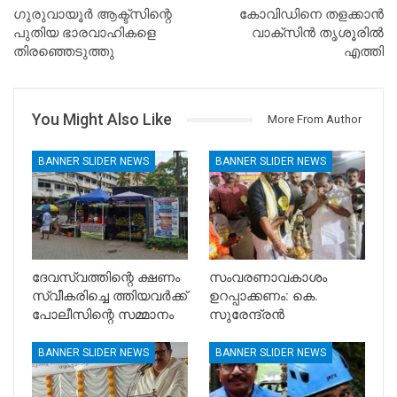
ഗുരുവായൂർ ആക്ട്സിന്റെ
കോവിഡിനെ തളക്കാൻ
പുതിയ ഭാരവാഹികളെ
വാക്സിൻ തൃശൂരിൽ
തിരഞ്ഞെടുത്തു
എത്തി
You Might Also Like
More From Author
BANNER SLIDER NEWS
BANNER SLIDER NEWS
ദേവസ്വത്തിന്റെ ക്ഷണം
സംവരണാവകാശം
സ്വീകരിച്ചെ ത്തിയവർക്ക്
ഉറപ്പാക്കണം: കെ.
പോലീസിന്റെ സമ്മാനം
സുരേന്ദ്രൻ
BANNER SLIDER NEWS
BANNER SLIDER NEWS