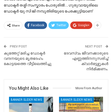
ഡോക്ടർ രശ്മി സംസ്കാരം പോരൂരിൽ . . ഗുരുവായൂരിലെ
ഡോക്ടർ യു സി ജി നമ്പൂതിരിയുടെ പേരക്കുട്ടിയാണ്
Share
Facebook
Twitter
Google+
PREV POST
NEXT POST
കുത്തേറ്റ് മരിച്ച ഡോക്ടർ
ദേവസ്വം ജീവനക്കാരുടെ
വന്ദനയുടെ മൃതദേഹം
എണ്ണത്തിനനുസരിച്ച്
കോട്ടയത്തെ വീട്ടിലെത്തിച്ചു
ക്വാർട്ടേഴ്സുകൾ
നിർമിക്കണം.
You Might Also Like
More From Author
BANNER SLIDER NEWS
BANNER SLIDER NEWS