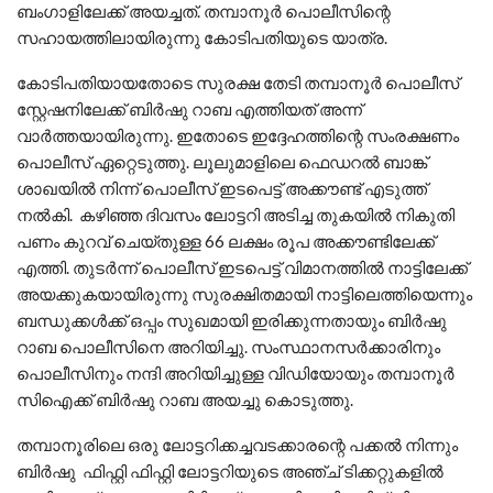
ബംഗാളിലേക്ക് അയച്ചത്. തമ്പാനൂർ പൊലീസിന്റെ
സഹായത്തിലായിരുന്നു കോടിപതിയുടെ യാത്ര.
കോടിപതിയായതോടെ സുരക്ഷ തേടി തമ്പാനൂർ പൊലീസ്
സ്റ്റേഷനിലേക്ക് ബിർഷു റാബ എത്തിയത് അന്ന്
വാർത്തയായിരുന്നു. ഇതോടെ ഇദ്ദേഹത്തിന്റെ സംരക്ഷണം
പൊലീസ് ഏറ്റെടുത്തു. ലൂലുമാളിലെ ഫെഡറൽ ബാങ്ക്
ശാഖയിൽ നിന്ന് പൊലീസ് ഇടപെട്ട് അക്കൗണ്ട് എടുത്ത്
നൽകി. കഴിഞ്ഞ ദിവസം ലോട്ടറി അടിച്ച തുകയിൽ നികുതി
പണം കുറവ് ചെയ്തുള്ള 66 ലക്ഷം രൂപ അക്കൗണ്ടിലേക്ക്
എത്തി. തുടർന്ന് പൊലീസ് ഇടപെട്ട് വിമാനത്തിൽ നാട്ടിലേക്ക്
അയക്കുകയായിരുന്നു സുരക്ഷിതമായി നാട്ടിലെത്തിയെന്നും
ബന്ധുക്കൾക്ക് ഒപ്പം സുഖമായി ഇരിക്കുന്നതായും ബിർഷു
റാബ പൊലീസിനെ അറിയിച്ചു. സംസ്ഥാനസർക്കാരിനും
പൊലീസിനും നന്ദി അറിയിച്ചുള്ള വിഡിയോയും തമ്പാനൂർ
സിഐക്ക് ബിർഷു റാബ അയച്ചു കൊടുത്തു.
തമ്പാനൂരിലെ ഒരു ലോട്ടറിക്കച്ചവടക്കാരന്റെ പക്കൽ നിന്നും
ബിർഷു ഫിഫ്റ്റി ഫിഫ്റ്റി ലോട്ടറിയുടെ അഞ്ച് ടിക്കറ്റുകളിൽ