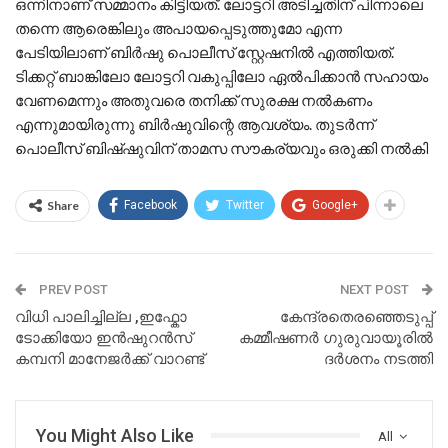
ഒന്നിനാണ് സമ്മാനം കിട്ടിയത്. ലോട്ടറി അടിച്ചതിന് പിന്നാലെ
തന്നെ ആരെങ്കിലും അപായപ്പെടുത്തുമോ എന്ന
പേടിയിലാണ് ബിർഷു പൊലീസ് സ്റ്റേഷനിൽ എത്തിയത്.
ടിക്കറ്റ് ബാങ്കിലോ ലോട്ടറി വകുപ്പിലോ ഏൽപിക്കാൻ സഹായം
വേണമെന്നും അതുവരെ തനിക്ക് സുരക്ഷ നൽകണം
എന്നുമായിരുന്നു ബിർഷുവിന്റെ ആവശ്യം. തുടർന്ന്
പൊലീസ് ബിഷ്ഷുവിന് താമസ സൗകര്യവും ഒരുക്കി നൽകി
Share
Facebook
Twitter
Google+
PREV POST
NEXT POST
വിധി പാലിച്ചില്ല ,ഇഫ്കോ
കേന്ദ്രതെരഞ്ഞെടുപ്പ്
ടോക്കിയോ ഇൻഷുറൻസ്
കമ്മീഷണർ ഗുരുവായൂരിൽ
കമ്പനി മാനേജർക്ക് വാറണ്ട്
ദർശനം നടത്തി
You Might Also Like
All