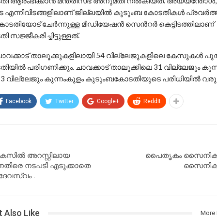
ി ആരംഭിക്കാൻ മന്ത്രിസഭ അനുമതി നൽകിയത്. അയ്യന്തോൾ,
ുട എന്നിവിടങ്ങളിലാണ് ജില്ലയിൽ കുടുംബ കോടതികൾ പ്രവർത്തിക
കോടതിയോട് ചേർന്നുള്ള മീഡിയേഷൻ സെൻറർ കെട്ടിടത്തിലാണ്
സജ്ജീകരിച്ചിട്ടുള്ളത്.
 ചാവക്കാട് താലൂക്കുകളിലായി 54 വില്ലേജുകളിലെ കേസുകൾ പു
യിൽ പരിഗണിക്കും. ചാവക്കാട് താലൂക്കിലെ 31 വില്ലേജും കുന
23 വില്ലേജും കുന്നംകുളം കുടുംബകോടതിയുടെ പരിധിയിൽ വരും
Facebook
Twitter
Google+
ReddIt
േസിൽ അറസ്റ്റിലായ
പൈതൃകം സൈനിക ക
െതിരെ നടപടി എടുക്കാതെ
സൈനികരെ
ദേവസ്വം .
 Also Like
More 