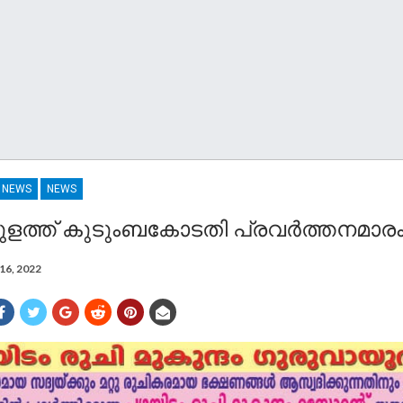
R NEWS
NEWS
ുളത്ത് കുടുംബകോടതി പ്രവർത്തനമാരംഭി
16, 2022