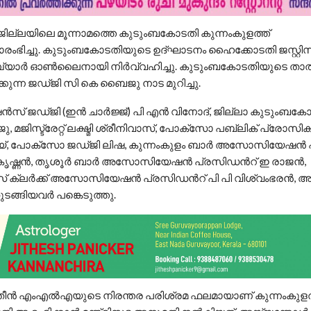
: ജില്ലയിലെ മൂന്നാമത്തെ കുടുംബകോടതി കുന്നംകുളത്ത്
രംഭിച്ചു. കുടുംബകോടതിയുടെ ഉദ്ഘാടനം ഹൈക്കോടതി ജസ്റ്റി
്പ്യാർ ഓൺലൈനായി നിർവ്വഹിച്ചു. കുടുംബകോടതിയുടെ താ
കുന്ന ജഡ്ജി സി കെ ബൈജു നാട മുറിച്ചു.
സ് ജഡ്ജി (ഇൻ ചാർജ്ജ്) പി എൻ വിനോദ്, ജില്ലാ കുടുംബകോ
മജിസ്ട്രേറ്റ് ലക്ഷ്മി ശ്രീനിവാസ്, പോക്സോ പബ്ലിക് പ്രോസിക്
്, പോക്സോ ജഡ്ജി ലിഷ, കുന്നംകുളം ബാർ അസോസിയേഷൻ 
ികൃഷ്ണൻ, തൃശൂർ ബാർ അസോസിയേഷൻ പ്രസിഡൻറ് ഇ രാജൻ,
റ്സ് ക്ലർക്ക് അസോസിയേഷൻ പ്രസിഡൻറ് പി പി വിശ്വംഭരൻ, 
ടങ്ങിയവർ പങ്കെടുത്തു.
ീൻ എംഎൽഎയുടെ നിരന്തര പരിശ്രമ ഫലമായാണ് കുന്നംകുളത