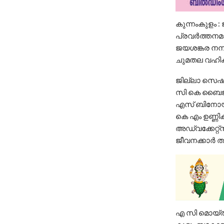
കുന്നംകുളം 
പ്രവർത്തനമാ
ജയശങ്കര നമ
ചുമതല വഹിക്
ജില്ലാ സെഷൻ
സി കെ ബൈജു, 
എസ് ബിനോയ
കെ എം ഉണ്ണ
അഡ്വക്കേറ്
ജീവനക്കാർ തു
എ സി മൊയ്ത