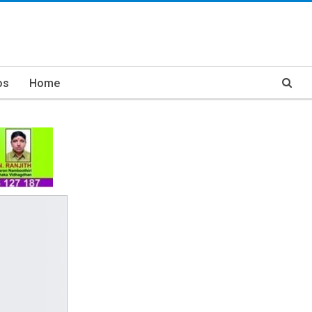
os
Home