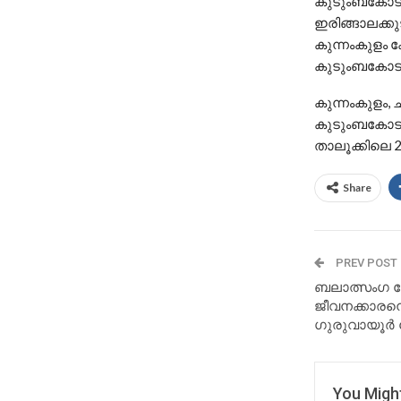
കുടുംബകോടത
ഇരിങ്ങാലക്ക
കുന്നംകുളം 
കുടുംബകോടതി 
കുന്നംകുളം,
കുടുംബകോടതി
താലൂക്കിലെ 
Share
PREV POST
ബലാത്സംഗ ക
ജീവനക്കാരന
ഗുരുവായൂർ 
You Might