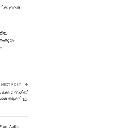
്കുന്നത്.
തിയ
്നംകുളം
.
NEXT POST
്ഷേമ സമിതി
 ആദരിച്ചു.
From Author