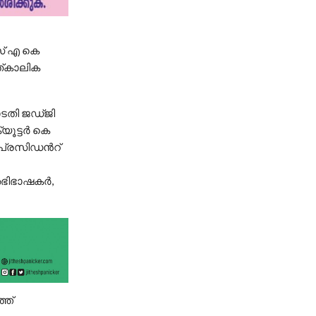
സ് എ കെ
ത്കാലിക
ടതി ജഡ്ജി
യൂട്ടർ കെ
പ്രസിഡൻറ്
അഭിഭാഷകർ,
്ത്