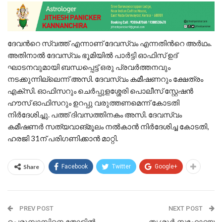
ദേവന്‍റെ സ്വത്ത്​ എന്നാണ്​ ദേവസ്വം എന്നതിന്‍റെ അർഥം.
അതിനാൽ ദേവസ്വം ഭൂമിയിൽ പാർട്ടി ഓഫിസ്​ ഉദ്​
ഘാടനവുമായി ബന്ധപ്പെട്ട്​ ഒരു പ്രവർത്തനവും
നടക്കുന്നില്ലെന്ന്​ ​അസി. ദേവസ്വം കമീഷണറും ക്ഷേത്രം
എക്സി. ഓഫിസറും ചെർപ്പുളശ്ശേരി പൊലീസ്​ സ്റ്റേഷൻ
ഹൗസ്​ ഓഫിസറും ഉറപ്പു വരുത്തണമെന്ന്​ കോടതി
നിർദേശിച്ചു. പത്ത്​ ദിവസത്തിനകം അസി. ദേവസ്വം
കമീഷണർ സത്യവാങ്​മൂലം നൽകാൻ നിർദേശിച്ച കോടതി,
ഹരജി 31ന്​ പരിഗണിക്കാൻ മാറ്റി.
Share
Facebook
Twitter
Google+
PREV POST
NEXT POST
പെരുമ്പാമ്പിനെ തോളിൽ
തൃശൂർ സഹോദയ