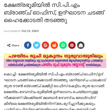
ക്ഷേത്രഭൂമിയിൽ സി.പി.എം
ബ്രാഞ്ച്​ ഓഫിസ്, ഉദ്​ഘാടന ചടങ്ങ്
ഹൈക്കോടതി തടഞ്ഞു
Last updated
Oct 21, 2023
Share
കൊച്ചി : ക്ഷേത്രഭൂമിയിൽ സി.പി.എം ബ്രാഞ്ച്​ ഓഫിസ്​ ഉദ്​
ഘാടന ചടങ്ങ് ഹൈക്കോടതി തടഞ്ഞു. ശനിയാഴ്ച പാലക്കാട്​
തൂത ടൗൺ ബ്രാഞ്ച്​ കമ്മിറ്റി ഓഫിസ്​ കെട്ടിടം തൂത ഭഗവതി​
ക്ഷേത്രം ദേവസ്വം ഭൂമിയിൽ ഉദ്​ഘാടനം ചെയ്യാനുള്ള
നീക്കമാണ്​ വിലക്കിയത്​. മലബാർ ദേവസ്വം ബോർഡിന്​
കീഴിലെ ക്ഷേത്രഭൂമിയിൽനിന്ന്​ മരം മുറിച്ചുനീക്കുകയും
പാർട്ടി ഓഫിസിലേക്ക്​ ഇതിലൂടെ അനധികൃതമായി വഴി