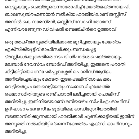
വെട്ടുകയും ചെയ്തുവെന്നാരോപിച്ച്​ ക്ഷേത്രഭക്തനായ പി.
ബാലസുബ്രഹ്മണ്യൻ നൽകിയ ഹരജിയിലാണ്​ ജസ്റ്റിസ്​
അനിൽ കെ. ​നരേന്ദ്രൻ, ജസ്റ്റിസ്​ സോഫി തോമസ്
എന്നിവരടങ്ങുന്ന ഡിവിഷൻ ബെഞ്ചിന്‍റെ ഉത്തരവ്​.
ഒരു തേക്ക്​​ അനുമതിയില്ലാതെ മുറിച്ചതായും ക്ഷേത്രം
എക്സിക്യൂട്ടിവ്​ ഓഫിസർക്കും ​ബന്ധപ്പെട്ട
ട്രസ്റ്റികൾക്കുമെതിരെ നടപടി ശിപാർശ ചെയ്തതായും
മലബാർ ദേവസ്വം ബോർഡ്​ അറിയിച്ചു. ഇങ്ങനെ പരാതി
കിട്ടിയിട്ടില്ലെന്ന്​ ചേർപ്പുളശ്ശേരി ​പൊലീസ്​ ആദ്യം
അറിയിച്ചെങ്കിലും കോടതി ഇടപെടലിന്​ ശേഷം മരം
വെട്ടിയതും പാത വെട്ടിയതും സംബന്ധിച്ച് ക്ഷേത്ര
രക്ഷാസമിതിയുടെ രണ്ട്​ പരാതി ലഭിച്ചതായി പൊലീസ്​
അറിയിച്ചു. ഇതിനിടെയാണ്​ ശനിയാഴ്ച സി.പി.എം ഓഫിസ്​
ഉദ്​ഘാടനം ദേവസ്വം ഭൂമിയിലെ ഓഡിറ്റോറിയത്തിൽ
നടത്താനിരിക്കുന്നതായി ഹരജിക്കാർ ചൂണ്ടിക്കാട്ടിയത്​. ഇതിന്​​
അനുമതി നൽകിയിട്ടില്ലെന്ന്​ ക്ഷേത്രം എക്സി. ഓഫിസറും
അറിയിച്ചു.