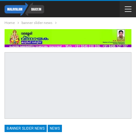
Home
banner slider news
BANNER SLIDER NEWS
NEWS