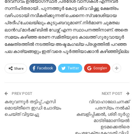
ദേവസ്വം ഉദ്യോഗസ്ഥർ ,പ്രദേശ വാസികൾ എന്നിവർ
സന്നിഹിതരായി . പുന്നത്തൂർ കോട്ട ശിവ വിഷ്ണു ക്ഷേത്രം
വഴിപാടായി നവീകരിക്കുന്നത് ചെന്നൈ സ്വദേശിയായ
പ്രദീപ് ചോലയിലും കുടുംബവുമാണ് .നിർമാണ ചുമതല
ലാൻഡ് മാർക്ക് ബിൽ ഡേഴ്സ് എന്ന സ്ഥാപനത്തിനാണ്. അതെ
സമയം കഴിഞ്ഞ ഭരണ സമിതിയുടെ കാലത്ത് ഗുരുവായൂർ
ക്ഷേത്രത്തിൽ നടത്തിയ അഷ്ട മംഗല്യ പ്രശ്നത്തിൽ പറഞ്ഞ
പല കാര്യങ്ങളും ഇത് വരെ പൂർത്തിയാക്കാൻ കഴിഞ്ഞിട്ടില്ല
Share
Facebook
Twitter
Google+
PREV POST
NEXT POST
കരുവന്നൂർ തട്ടിപ്പ് ,എസി
വിവാഹാലോചനക്ക്
മൊയ്തീനെ ഇഡി ചോദ്യം
പരസ്യം നൽകി
ചെയ്ത് വിട്ടയച്ചു
കബളിപ്പിക്കൽ, ശ്രീ ദുർഗ്ഗ
മാട്രിമോണിയൽ
ഉടമക്കെതിരെ
ഉപഭോക്തൃകോടതി വിധി.