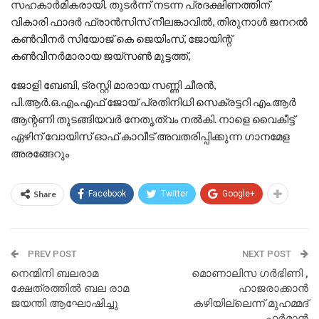
സഹകാർമികരായി. തുടർന്ന് നടന്ന പ്രദക്ഷിണത്തിന്
വികാരി ഫാദർ ഫ്രാൻസിസ് നീലങ്കാവിൽ, തിരുനാൾ ജനറൽ
കൺവീനർ സിയോജ് കെ ജെയിംസ്, ജോയിന്റ്
കൺവീനർമാരായ ജയ്സൺ മുട്ടത്ത്,
ജോളി ബേബി, ട്രസ്റ്റി മാരായ സണ്ണി ചീരൻ,
പി.ആർ.ഒ.എം.എഫ് ജോയ് പ്രതിനിധി സെക്രട്ടറി എം.ആർ
ആന്റണി തുടങ്ങിയവർ നേതൃത്വം നൽകി. നാളെ വൈകീട്ട്
ഏഴിന് വോയിസ് ഓഫ് കാവീട് അവതരിപ്പിക്കുന്ന ഗാനമേള
അരങ്ങേറും
Share
Facebook
Twitter
Google+
PREV POST
NEXT POST
നെന്മിനി ബലരാമ
മൊണാലിസ ഗർഭിണി ,
ക്ഷേത്രത്തിൽ ബല രാമ
ഹാജരാക്കാൻ
ജയന്തി ആഘോഷിച്ചു
കഴിയില്ലെന്ന് മുഹമ്മദ്
ഫർമാൻ