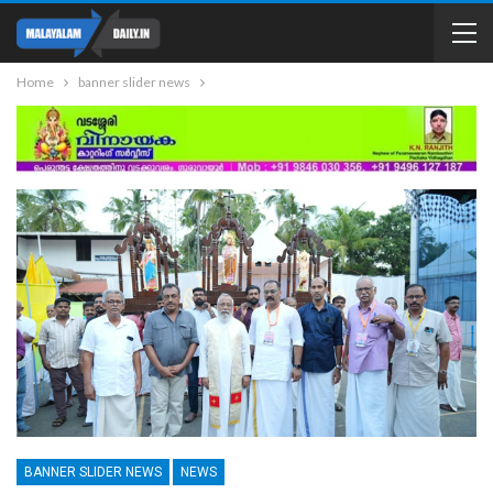
Home
banner slider news
BANNER SLIDER NEWS
NEWS