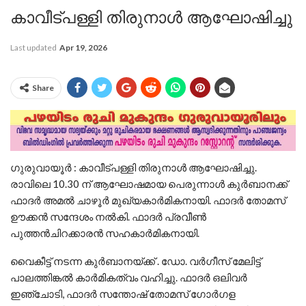
കാവീട്പള്ളി തിരുനാൾ ആഘോഷിച്ചു
Last updated
Apr 19, 2026
Share
ഗുരുവായൂർ : കാവീട്പള്ളി തിരുനാൾ ആഘോഷിച്ചു.
രാവിലെ 10.30 ന് ആഘോഷമായ പെരുന്നാൾ കുർബാനക്ക്
ഫാദർ അമൽ ചാഴൂർ മുഖ്യകാർമികനായി. ഫാദർ തോമസ്
ഊക്കൻ സന്ദേശം നൽകി. ഫാദർ പ്രവീൺ
പുത്തൻചിറക്കാരൻ സഹകാർമികനായി.
വൈകീട്ട് നടന്ന കുർബാനയ്ക്ക് . ഡോ. വർഗീസ് മേലിട്ട്
പാലത്തിങ്കൽ കാർമികത്വം വഹിച്ചു. ഫാദർ ഒലിവർ
ഇഞ്ചോടി, ഫാദർ സന്തോഷ് തോമസ് ഗോർഗള