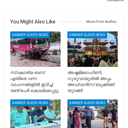
You Might Also Like
More From Author
BANNER SLIDER NEWS
BANNER SLIDER NEWS
സ്വകാര്യ ബസ്
അഷ്ടമിരോഹിണി,
എതിരെ വന്ന
ഗുരുവായൂരിൽ അപ്പം
വാഹനങ്ങളിൽ ഇടിച്ച്
അഡ്വാൻസ് ബുക്കിങ്ങ്
രണ്ട് പേർ കൊല്ലപ്പെട്ടു
തുടങ്ങി
BANNER SLIDER NEWS
BANNER SLIDER NEWS