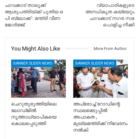
ചാവക്കാട് താലൂക്ക്
വ്യാപാരികളുടെ
ആശുപത്രിയ്ക്ക് പുതിയ ഒ
അനധികൃത കയ്യേറ്റം
പി ബ്ലോക്ക് : മന്ത്രി വീണ
ചാവക്കാട് നഗര സഭ
ജോർജ്ജ്
പൊളിച്ച നീക്കി
You Might Also Like
More From Author
BANNER SLIDER NEWS
BANNER SLIDER NEWS
ചെറുതുരുത്തിയിലെ
അപ്രോച്ച് റോഡിന്റെ
ലോഡ്ജിൽ
സ്ഥലമെടുപ്പിൽ
നൃത്താധ്യാപികയെ
അപാകത ,
കൊലപ്പെടുത്തി
മുഖ്യമന്ത്രിക്ക് നിവേദനം
നൽകി