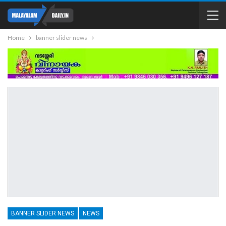
Home
banner slider news
BANNER SLIDER NEWS
NEWS