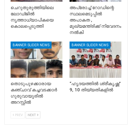
ചെറുതുരുത്തിയിലെ
അപ്രോച്ച് റോഡിന്റെ
ലോഡ്ജിൽ
സ്ഥലമെടുപ്പിൽ
നൃത്താധ്യാപികയെ
അപാകത ,
കൊലപ്പെടുത്തി
മുഖ്യമന്ത്രിക്ക് നിവേദനം
നൽകി
BANNER SLIDER NEWS
BANNER SLIDER NEWS
തൊടുപുഴക്കാരായ
“ഹൃദയത്തിൽ ശ്രീകൃഷ്ണ”
കഞ്ചാവ് കച്ചവടക്കാർ
9, 10 തിയ്യതികളിൽ
ഗുരുവായൂരിൽ
അറസ്റ്റിൽ
PREV
NEXT