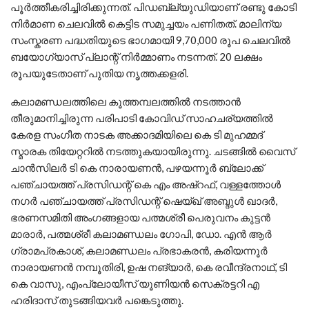
പൂർത്തീകരിച്ചിരിക്കുന്നത്. പിഡബ്ല്യുഡിയാണ് രണ്ടു കോടി
നിർമാണ ചെലവിൽ കെട്ടിട സമുച്ചയം പണിതത്. മാലിന്യ
സംസ്കരണ പദ്ധതിയുടെ ഭാഗമായി 9,70,000 രൂപ ചെലവിൽ
ബയോഗ്യാസ് പ്ലാന്റ് നിർമ്മാണം നടന്നത്. 20 ലക്ഷം
രൂപയുടേതാണ് പുതിയ നൃത്തക്കളരി.
കലാമണ്ഡലത്തിലെ കൂത്തമ്പലത്തിൽ നടത്താൻ
തീരുമാനിച്ചിരുന്ന പരിപാടി കോവിഡ് സാഹചര്യത്തിൽ
കേരള സംഗീത നാടക അക്കാദമിയിലെ കെ ടി മുഹമ്മദ്
സ്മാരക തിയേറ്ററിൽ നടത്തുകയായിരുന്നു. ചടങ്ങിൽ വൈസ്
ചാൻസിലർ ടി കെ നാരായണൻ, പഴയന്നൂർ ബ്ലോക്ക്
പഞ്ചായത്ത് പ്രസിഡന്റ് കെ എം അഷ്റഫ്, വള്ളത്തോൾ
നഗർ പഞ്ചായത്ത് പ്രസിഡന്റ് ഷെയ്ഖ് അബ്ദുൾ ഖാദർ,
ഭരണസമിതി അംഗങ്ങളായ പത്മശ്രീ പെരുവനം കുട്ടൻ
മാരാർ, പത്മശ്രീ കലാമണ്ഡലം ഗോപി, ഡോ. എൻ ആർ
ഗ്രാമപ്രകാശ്, കലാമണ്ഡലം പ്രഭാകരൻ, കരിയന്നൂർ
നാരായണൻ നമ്പൂതിരി, ഉഷ നങ്യാർ, കെ രവീന്ദ്രനാഥ്, ടി
കെ വാസു, എംപ്ലോയീസ് യൂണിയൻ സെക്രട്ടറി എ
ഹരിദാസ് തുടങ്ങിയവർ പങ്കെടുത്തു.