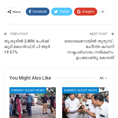
Share
Facebook
Twitter
Google+
PREV POST
NEXT POST
തൃശൂരിൽ 2,806 പേര്‍ക്ക്
ബൊലെറോയിൽ തുരുമ്പ് ,
കൂടി കോവിഡ്,ടി പി ആർ
മഹീന്ദ്ര കമ്പനി
19.57%
നഷ്ടപരിഹാരം നൽകണം:
ഉപഭോക്തൃ കോടതി
You Might Also Like
All
BANNER SLIDER NEWS
BANNER SLIDER NEWS