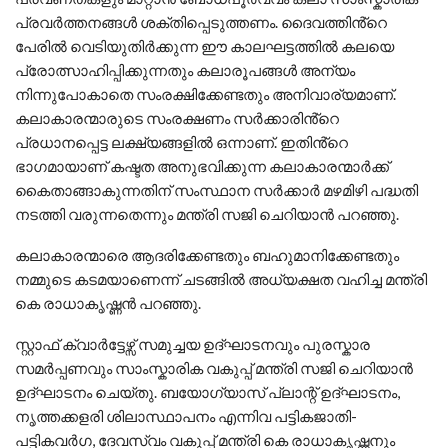
പ്രവർത്തനങ്ങൾ ശക്തിപ്പെടുത്തണം. ദൈവത്തിൻ്റെ
പേരിൽ വെടിയുതിർക്കുന്ന ഈ കാലഘട്ടത്തിൽ കലയെ
പ്രോത്സാഹിപ്പിക്കുന്നതും കലാരൂപങ്ങൾ അന്യം
നിന്നുപോകാതെ സംരക്ഷിക്കേണ്ടതും അനിവാര്യമാണ്.
കലാകാരന്മാരുടെ സംരക്ഷണം സർക്കാരിൻ്റെ
പ്രധാനപ്പെട്ട ലക്ഷ്യങ്ങളിൽ ഒന്നാണ്. ഇതിൻ്റെ
ഭാഗമായാണ് കഷ്ടത അനുഭവിക്കുന്ന കലാകാരന്മാർക്ക്
കൈതാങ്ങാകുന്നതിന് സംസ്ഥാന സർക്കാർ മഴമിഴി പദ്ധതി
നടത്തി വരുന്നതെന്നും മന്ത്രി സജി ചെറിയാൻ പറഞ്ഞു.
കലാകാരന്മാരെ ആദരിക്കേണ്ടതും ബഹുമാനിക്കേണ്ടതും
നമ്മുടെ കടമയാണെന്ന് ചടങ്ങിൽ അധ്യക്ഷത വഹിച്ച മന്ത്രി
കെ രാധാകൃഷ്ണൻ പറഞ്ഞു.
സ്റ്റാഫ് ക്വാർട്ടേഴ്സ് സമുച്ചയ ഉദ്ഘാടനവും പുരസ്കാര
സമർപ്പണവും സാംസ്കാരിക വകുപ്പ് മന്ത്രി സജി ചെറിയാൻ
ഉദ്ഘാടനം ചെയ്തു. ബയോഗ്യാസ് പ്ലാന്റ് ഉദ്ഘാടനം,
നൃത്തക്കളരി ശിലാസ്ഥാപനം എന്നിവ പട്ടികജാതി-
പട്ടികവർഗ, ദേവസ്വം വകുപ്പ് മന്ത്രി കെ രാധാകൃഷ്ണനും