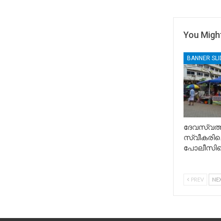
You Might
BANNER SL
ദേവസ്വത്ത
സ്വീകരിച്
പോലീസിന്
PREV
NE