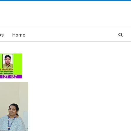
os
Home