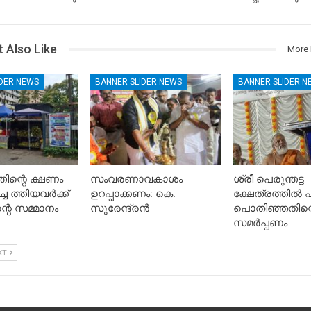
 Also Like
More 
IDER NEWS
BANNER SLIDER NEWS
BANNER SLIDER N
ിന്റെ ക്ഷണം
സംവരണാവകാശം
ശ്രീ പെരുന്തട്ട
ചെ ത്തിയവർക്ക്
ഉറപ്പാക്കണം: കെ.
ക്ഷേത്രത്തിൽ പ
റെ സമ്മാനം
സുരേന്ദ്രൻ
പൊതിഞ്ഞതിന്
സമർപ്പണം
XT