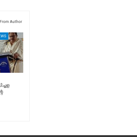
From Author
EWS
ിച്ചള
റെ