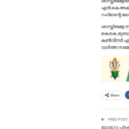
ശാസ്ത്രമേളയു
എന്‍.കെ.അക്ബ
റഹ്‌മാന്റെ ല
ശാസ്ത്രമേള
കെ.കെ. മുബാ
കണ്‍വീനര്‍ എ
വാർത്ത സമ്മേ
Share
PREV POST
ലോഗോ പ്രക