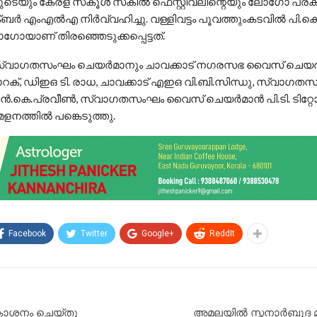
ടെയും കേരള സ്‌കൂള്‍ സ്‌കില്‍ ഫെസ്റ്റിവലിന്റെയും ലോഗോ പ്
ര്‍ എംഎല്‍എ നിര്‍വ്വഹിച്ചു. വള്ളിവട്ടം പൂവത്തുംകടവില്‍ പി.ക
ോഗോയാണ് തിരഞ്ഞെടുക്കപ്പെട്ടത്.
 സ്വാഗതസംഘം ചെയര്‍മാനും ചാവക്കാട് നഗരസഭ വൈസ് ചെയര
റക്, ഡിഇഒ ടി. രാധ, ചാവക്കാട് എഇഒ വി.ബി.സിന്ധു, സ്വാഗത
ന്‍.കെ.പ്രവീണ്‍, സ്വാഗതസംഘം വൈസ് ചെയര്‍മാന്‍ പി.ടി. ടിറ്റ
ളനത്തില്‍ പങ്കെടുത്തു.
Facebook
Twitter
Google+
ReddIt
ാശനം ചെയ്തു
അമലയിൽ സ്തനാർബുദ 