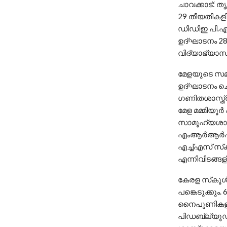
ചാവക്കാട്: തൃ
29 തീയതികളില
ഡിഡിഇ പി.എം.
ഉദ്ഘാടനം 28-ന
വിദ്യാഭ്യാസ മ
മേളയുടെ സമാ
ഉദ്ഘാടനം ചെയ
ഗണിതശാസ്ത്രമ
മേള മമ്മിയൂര
സാമൂഹ്യശാസ്ത
എംആര്‍ആര്‍എം
എച്ച്എസ് സ്‌ക
എന്നിവിടങ്ങള
കേരള സ്‌കൂള്‍
പങ്കെടുക്കും.
നൈപുണികളുടെ 
പിഡബ്ല്യുഡി 