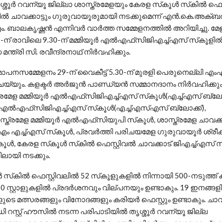
ശ്ശൂര്‍ റവന്യൂ ജില്ലാ ശാസ്ത്രമേളയും കേരള സ്‌കൂള്‍ സ്‌കില്‍ ഫെസ്
്‍ ചാവക്കാട്ടും ഗുരുവായൂരുമായി നടക്കുമെന്ന് എന്‍.കെ.അക്ബ
 ബാലകൃഷ്ണന്‍ എന്നിവര്‍ വാർത്ത സമ്മേളനത്തില്‍ അറിയിച്ചു. മ
് രാവിലെ 9.30-ന് മമ്മിയൂര്‍ എല്‍എഫ്‌സിജിഎച്ച്എസ് സ്‌കൂളില്‍ 
ന്ത്രി സി. രവീന്ദ്രനാഥ് നിര്‍വഹിക്കും.
പനസമ്മേളനം 29-ന് വൈകീട്ട് 5.30-ന് മുരളി പെരുനെല്ലി എം
്യും. കളക്ടര്‍ അര്‍ജുന്‍ പാണ്ഡ്യന്‍ സമ്മാനദാനം നിര്‍വഹിക്കും
േള മമ്മിയൂര്‍ എല്‍എഫ്‌സിജിഎച്ച്എസ് സ്‌കൂള്‍(എച്ച്എസ് ബ്ലോ
്‍ എല്‍എഫ്‌സിജിഎച്ച്എസ് സ്‌കൂള്‍(എച്ച്എസ്എസ് ബ്ലോക്ക്),
്രമേള മമ്മിയൂര്‍ എല്‍എഫ്‌സിയുപി സ്‌കൂള്‍, ശാസ്ത്രമേള ചാവക്ക
 എച്ച്എസ് സ്‌കൂള്‍, പ്രവര്‍ത്തി പരിചയമേള ഗുരുവായൂര്‍ ശ്രീക
ൂള്‍, കേരള സ്‌കൂള്‍ സ്‌കില്‍ ഫെസ്റ്റിവല്‍ ചാവക്കാട് ജിഎച്ച്എസ് സ
ിലായി നടക്കും.
 സ്‌കില്‍ ഫെസ്റ്റിവലില്‍ 52 സ്‌കൂളുകളില്‍ നിന്നായി 500-നടുത്ത് കു
 60 സ്റ്റാളുകളില്‍ പ്രദര്‍ശനവും വില്പനയും ഉണ്ടാകും. 19 ഇനങ്ങള
മത്സരങ്ങളും വിനോദങ്ങളും കരിയര്‍ ഫെസ്റ്റും ഉണ്ടാകും. ചാവക
റസ്റ്റ് ഹൗസില്‍ നടന്ന പരിപാടിയില്‍ തൃശ്ശൂര്‍ റവന്യൂ ജില്ല