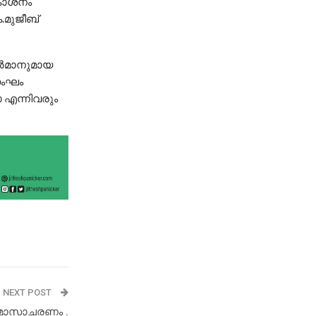
രകാശനം
െ.മുജീബ്
്‍മാനുമായ
സംഘം
ോ എന്നിവരും
NEXT POST
മാസാചരണം .