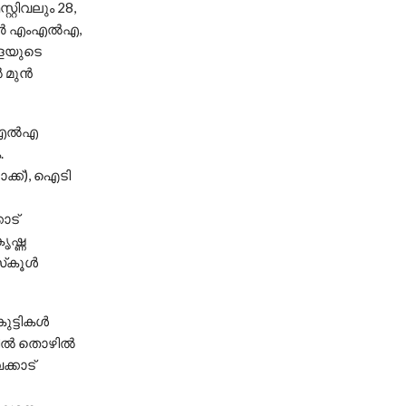
റ്റിവലും 28,
ര്‍ എംഎല്‍എ,
േളയുടെ
മുന്‍
എല്‍എ
.
ക്ക്), ഐടി
ാട്
ൃഷ്ണ
്‌കൂള്‍
ട്ടികള്‍
ില്‍ തൊഴില്‍
്കാട്