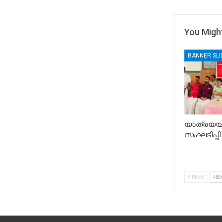
You Might
BANNER SL
യാത്രയയപ
സംഘടിപ്പിച
PREV
NE