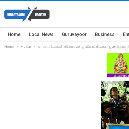
Home
Local News
Guruvayoor
Business
En
Home
My Cat
ജനങ്ങൾക്കായി സ്വയം മരിച്ച വ്യക്തിയാണ് ഉമ്മൻ ചാണ്ട