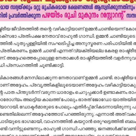
ട്രീയ ജീവിതത്തില്‍ തന്റെ വഴികാട്ടിയാണ് ഉമ്മന്‍ചാണ്ടിയെന്ന് ക
സഭാ പ്രതിപക്ഷ നേതാവ് രാഹുല്‍ ഗാന്ധി. ഉമ്മന്‍ ചാണ്ടിയുടെ
ത്തില്‍ പുതുപ്പള്ളിയില്‍ സംഘടിപ്പിച്ച അനുസ്മരണ പരിപാടിയില്
്രതികരണം. ഉമ്മന്‍ ചാണ്ടി എന്നത് വ്യക്തിയല്ല കേരള രാഷ്ട്രീയ
അദ്ദേഹത്തെപ്പോലുള്ള നേതാക്കള്‍ രാഷ്ട്രീയത്തില്‍ വളര്‍ന്ന
ി പ്രസംഗത്തില്‍ ചൂണ്ടിക്കാട്ടി.
ികാരങ്ങള്‍ മനസിലാക്കുന്ന നേതാവാണ് ഉമ്മന്‍ ചാണ്ടി. രാഷ്ട്രീയ 
ണ് അദ്ദേഹം. പ്രവൃത്തികളിലൂടെയാണ് അദ്ദേഹം വഴികാട്ടിയാകുന
െ പാത പിന്തുടര്‍ന്ന് വരുന്ന ധാരാളം ചെറുപ്പക്കാര്‍ ഉണ്ടാകണം രാ
രോഗ്യം അലട്ടിയ കാലത്ത് പോലും ഭാരത് ജോഡോ യാത്രയില്‍ ഉമ
യാറായി. ഡോക്ടര്‍മാരുടെ പോലും എതിര്‍പ്പ് മറികടന്നായിരുന്നു പങ
്കേണ്ടതില്ലെന്ന് അദ്ദേഹത്തോട് പറഞ്ഞിരുന്നു. എന്നാല്‍ അത് വ
ാടിയുടെ ഭാഗമായി, വാഹനത്തില്‍ കയറ്റാന്‍ ഒരുഘട്ടത്തില്‍ ബലം
ടി വന്നിട്ടുണ്ടെന്നും രാഹുല്‍ ഗാന്ധി പറഞ്ഞു. ജനങ്ങള്‍ക്ക് വേണ്ട
ആളായത് കൊണ്ടാണ് ഉമ്മന്‍ ചാണ്ടി അനാരോഗ്യം വകവയ്ക്കാതെ