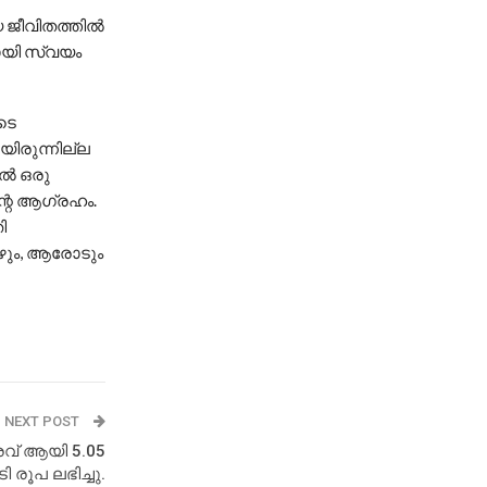
 ജീവിതത്തില്‍
കായി സ്വയം
െടെ
ായിരുന്നില്ല
്‍ ഒരു
്റെ ആഗ്രഹം.
ി
പോഴും, ആരോടും
NEXT POST
വ് ആയി 5.05
 രൂപ ലഭിച്ചു.