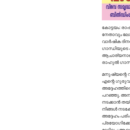
കോട്ടയം: രാഷ്
നേതാവും ലോക്
വാര്‍ഷിക ദിന
ഗാന്ധിയുടെ പ
ആചാര്യനാണ്. 
രാഹുല്‍ ഗാന്ധ
മനുഷ്യന്റെ വ
എന്റെ ഗുരുവാ
അദ്ദേഹത്തിന്റ
പറഞ്ഞു. അനാ
നടക്കാന്‍ തയ്
നിങ്ങള്‍ നടക
അദ്ദേഹം പരിപ
പ്രയോഗിക്കേണ്
മാറ്റിവച്ച 