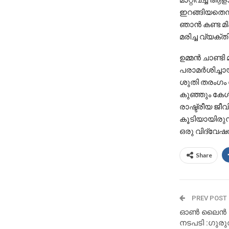
ഇറങ്ങിയതെന്ന
ഞാന്‍ കണ്ട മ
മരിച്ച വ്യക്ത
ഉമ്മന്‍ ചാണ്ട
പരാമര്‍ശിച്ചാ
ശുതി തരംഗം പ
കുഞ്ഞും കേള
രാഷ്ട്രീയ ജീ
കൂടിയായിരുന്
ഒരു വിദ്വേഷവു
Share
PREV POST
ഓൺ ലൈൻ തട്
നടപടി :ഗുര