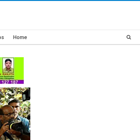
os
Home