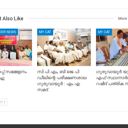
 Also Like
More 
IDER NEWS
MY CAT
MY CAT
്പ് സമ്മേളനം
സി പി എം, ബി ജെ പി
ഗുരുവായൂർ യ
്ചു
ഡീലിന്റെ പരീക്ഷണശാല
എഫ് സ്ഥാനാർഥി
ഗുരുവായൂർ : എം എ:
റഷീദ് പത്രിക സമ
സമദ്.
XT