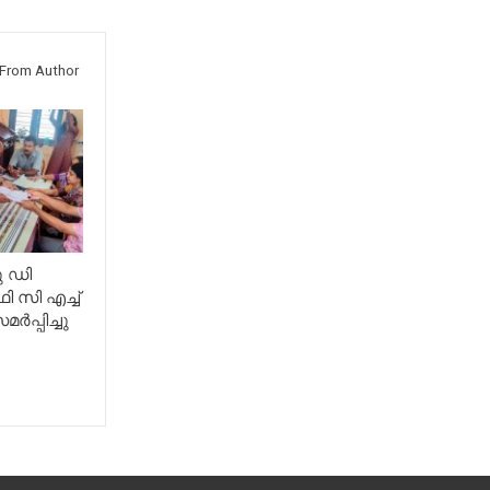
From Author
ു ഡി
 സി എച്ച്
ർപ്പിച്ചു