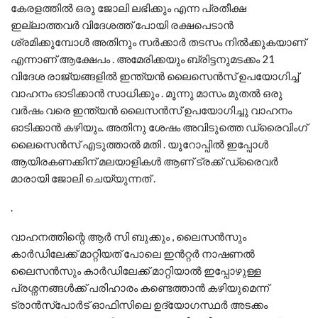
കേരളത്തിൽ ഒരു ജോലി ലഭിക്കും എന്ന പ്രതീക്ഷ
ഇല്ലാത്തവർ വിദേശത്ത് പോയി രക്ഷപെടാൻ
ശ്രമിക്കുമ്പോൾ അതിനും സർക്കാർ തടസം നിൽക്കുകയാണ്
എന്നാണ് ആക്ഷേപം . അമേരിക്കയും ബ്രിട്ടനുമടക്കം 21
വിദേശ രാജ്യങ്ങളിൽ ഇന്ത്യൻ ലൈസെൻസ് ഉപയോഗിച്ച്
വാഹനം ഓടിക്കാൻ സാധിക്കും . മൂന്നു മാസം മുതൽ ഒരു
വർഷം വരെ ഇന്ത്യൻ ലൈസൻസ് ഉപയോഗിച്ചു വാഹനം
ഓടിക്കാൻ കഴിയും. അതിനു ശേഷം അവിടുത്തെ ഡ്രൈവിംഗ്
ലൈസെൻസ് എടുത്താൽ മതി . യൂറോപ്പിൽ ഇപ്പോൾ
ആയിരകണക്കിന് മലയാളികൾ ആണ് ട്രക്ക് ഡ്രൈവർ
മാരായി ജോലി ചെയ്യുന്നത് .
.
വാഹനത്തിന്റെ ആർ സി ബുക്കും , ലൈസൻസും
കാർഡിലേക്ക് മാറ്റിയത് പോലെ ഇൻറ്റർ നാഷണൽ
ലൈസൻസും കാർഡിലേക്ക് മാറ്റിയാൽ ഇപ്പോഴുള്ള
പ്രശ്നനങ്ങൾക്ക് പരിഹാരം കണ്ടെത്താൻ കഴിയുമെന്ന്
ട്രാൻസ്‌പോർട് ഓഫിസിലെ ഉദ്യോഗസ്ഥർ അടക്കം