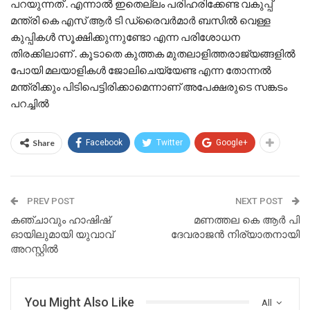
പറയുന്നത് . എന്നാൽ ഇതെല്ലം പരിഹരിക്കേണ്ട വകുപ്പ്
മന്ത്രി കെ എസ് ആർ ടി ഡ്രൈവർമാർ ബസിൽ വെള്ള
കുപ്പികൾ സൂക്ഷിക്കുന്നുണ്ടോ എന്ന പരിശോധന
തിരക്കിലാണ് . കൂടാതെ കുത്തക മുതലാളിത്തരാജ്യങ്ങളിൽ
പോയി മലയാളികൾ ജോലിചെയ്യേണ്ട എന്ന തോന്നൽ
മന്ത്രിക്കും പിടിപെട്ടിരിക്കാമെന്നാണ് അപേക്ഷരുടെ സങ്കടം
പറച്ചിൽ
Share
Facebook
Twitter
Google+
PREV POST
NEXT POST
കഞ്ചാവും ഹാഷിഷ്
മണത്തല കെ ആർ പി
ഓയിലുമായി യുവാവ്
ദേവരാജൻ നിര്യാതനായി
അറസ്റ്റിൽ
You Might Also Like
All