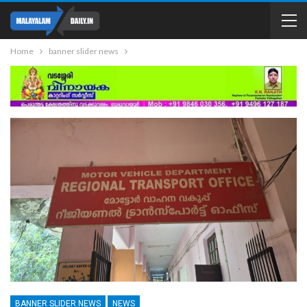
Home
banner slider news
BANNER SLIDER NEWS
NEWS