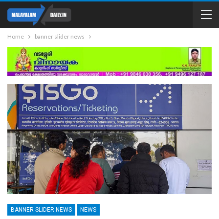
Home
banner slider news
BANNER SLIDER NEWS
NEWS