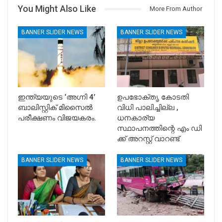
You Might Also Like
More From Author
BANNER SLIDER NEWS
BANNER SLIDER NEWS
ഇന്ത്യയുടെ ‘അഗ്നി 4’
ഉപഭോക്തൃ കോടതി
ബാലിസ്റ്റിക് മിസൈൽ
വിധി പാലിച്ചില്ല ,
പരീക്ഷണം വിജയകരം.
ധനകാര്യ
സ്ഥാപനത്തിന്റെ എം ഡി
ക്ക് അറസ്റ്റ് വാറണ്ട്
BANNER SLIDER NEWS
BANNER SLIDER NEWS