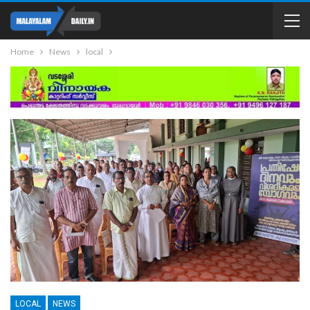
Home
News
local
LOCAL
NEWS