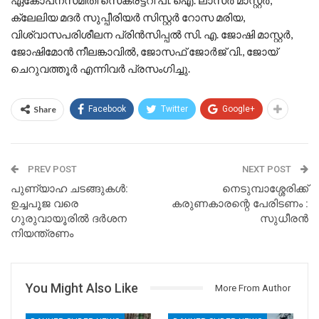
ക്ലേലിയ മദർ സുപ്പീരിയർ സിസ്റ്റർ റോസ മരിയ,
വിശ്വാസപരിശീലന പ്രിൻസിപ്പൽ സി. എ. ജോഷി മാസ്റ്റർ,
ജോഷിമോൻ നീലങ്കാവിൽ, ജോസഫ് ജോർജ് വി., ജോയ്
ചെറുവത്തൂർ എന്നിവർ പ്രസംഗിച്ചു.
Share
Facebook
Twitter
Google+
PREV POST
NEXT POST
പുണ്യാഹ ചടങ്ങുകൾ:
നെടുമ്പാശ്ശേരിക്ക്
ഉച്ചപൂജ വരെ
കരുണകാരന്റെ പേരിടണം :
ഗുരുവായൂരിൽ ദർശന
സുധീരൻ
നിയന്ത്രണം
You Might Also Like
More From Author