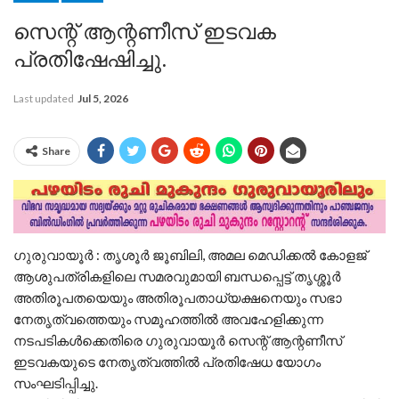
സെന്റ് ആന്റണീസ് ഇടവക
പ്രതിഷേഷിച്ചു.
Last updated
Jul 5, 2026
Share
ഗുരുവായൂർ : തൃശൂർ ജൂബിലി, അമല മെഡിക്കൽ കോളജ്
ആശുപത്രികളിലെ സമരവുമായി ബന്ധപ്പെട്ട് തൃശ്ശൂർ
അതിരൂപതയെയും അതിരൂപതാധ്യക്ഷനെയും സഭാ
നേതൃത്വത്തെയും സമൂഹത്തിൽ അവഹേളിക്കുന്ന
നടപടികൾക്കെതിരെ ഗുരുവായൂർ സെന്റ് ആന്റണീസ്
ഇടവകയുടെ നേതൃത്വത്തിൽ പ്രതിഷേധ യോഗം
സംഘടിപ്പിച്ചു.