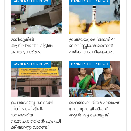
BANNER SLIDER NEWS
BANNER SLIDER NEWS
മമ്മിയൂരിൽ
ഇന്ത്യയുടെ ‘അഗ്നി 4’
ആളില്ലാത്ത വീട്ടിൽ
ബാലിസ്റ്റിക് മിസൈൽ
കവർച്ചാ ശ്രമം
പരീക്ഷണം വിജയകരം.
BANNER SLIDER NEWS
BANNER SLIDER NEWS
ഉപഭോക്തൃ കോടതി
ലഹരിക്കെതിരെ ഫ്ലാഷ്
വിധി പാലിച്ചില്ല ,
മോബുമായി കിംസ്
ധനകാര്യ
ആര്യഭട്ട കോളേജ്
സ്ഥാപനത്തിന്റെ എം ഡി
ക്ക് അറസ്റ്റ് വാറണ്ട്