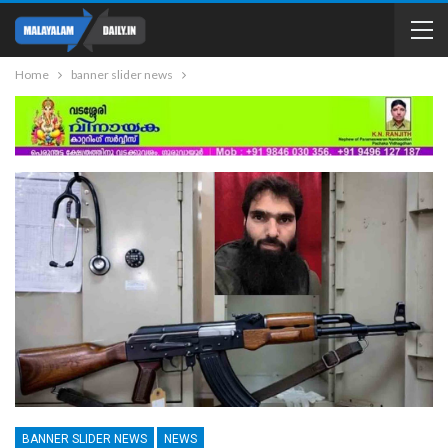
Home
banner slider news
BANNER SLIDER NEWS
NEWS