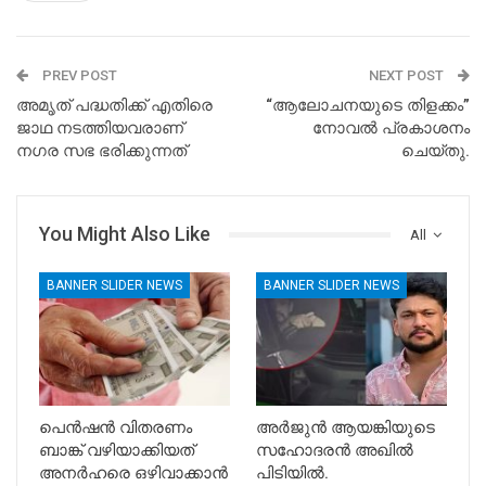
PREV POST
NEXT POST
അമൃത് പദ്ധതിക്ക് എതിരെ
“ആലോചനയുടെ തിളക്കം”
ജാഥ നടത്തിയവരാണ്
നോവൽ പ്രകാശനം
നഗര സഭ ഭരിക്കുന്നത്
ചെയ്തു.
You Might Also Like
All
BANNER SLIDER NEWS
BANNER SLIDER NEWS
പെൻഷൻ വിതരണം
അർജുൻ ആയങ്കിയുടെ
ബാങ്ക് വഴിയാക്കിയത്
സഹോദരൻ അഖിൽ
അനർഹരെ ഒഴിവാക്കാൻ
പിടിയിൽ.