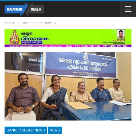
Home
banner slider news
BANNER SLIDER NEWS
NEWS