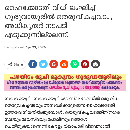
ഹൈക്കോടതി വിധി ലംഘിച്ച്‌
ഗുരുവായൂരിൽ തെരുവ് കച്ചവടം ,
അധികൃതർ നടപടി
എടുക്കുന്നില്ലെന്ന്.
Last updated
Apr 23, 2026
Share
ഗുരുവായൂർ : ഗുരുവായൂർ ദേവസ്വം റോഡിൽ ഒരു വിധ
തെരുവ് കച്ചവടവും അനുവദിക്കരുതെന്ന ഹൈക്കോടതി
ഉത്തരവ് നിലനിൽക്കുമ്പോൾ , തെരുവ് കച്ചവടത്തിന് നഗര
സഭയും ദേവസ്വവും പോലീസും ഒത്താശ
ചെയ്യുകയാണെന്ന് കേരളം വ്യാപാരി വ്യവസായി