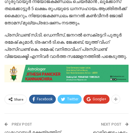
ഗുരുവായൂർ നിയോജകമണ്ഡലം ചെയർമാൻ , ലൂക്കോസ്
തലക്കോട്ടൂർ 5 ലക്ഷം രൂപയുടെ ധനസഹായം ആശ്രിതർക്ക്
കൈമാറും. നിയോജകമണ്ഡലം ജനറൽ കൺവീനർ ജോജി
തോമസ് മുഖ്യപ്രഭാഷണം നടത്തും.
പ്രസിഡണ്ട് സി.ടി. ഡെന്നീസ്, ജനറൽ സെക്രട്ടറി പുതൂർ
രമേഷ് കുമാർ, ട്രഷറർ ടി.കെ. ജേക്കബ്, യൂത്ത് വിംഗ്
പ്രസിഡണ്ട് കെ. രമേഷ്, വനിതാവിംഗ് പ്രസിഡണ്ട്
വിജയലക്ഷ്മി എന്നിവർ വാർത്ത സമ്മേളനത്തിൽ പങ്കെടുത്തു.
Share
Facebook
Twitter
Google+
PREV POST
NEXT POST
ഗുരുവായൂർ ക്ഷേത്രത്തിന്
വെടിക്കെട്ടപകടം,