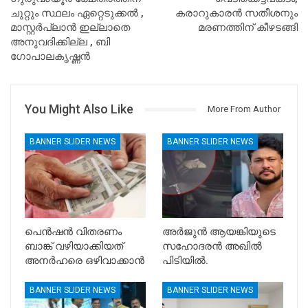
ചുറ്റും സ്ഥലം ഏറ്റെടുക്കൽ ,
കരാറുകാരൻ സതീശനും
മാസ്റ്റർപ്ലാൻ ഇല്ലാതെ
മരണത്തിന് കീഴടങ്ങി
അനുവദിക്കില്ല , ബി
ഗോപാലകൃഷ്ണൻ
You Might Also Like
More From Author
BANNER SLIDER NEWS
BANNER SLIDER NEWS
പെൻഷൻ വിതരണം
അർജുൻ ആയങ്കിയുടെ
ബാങ്ക് വഴിയാക്കിയത്
സഹോദരൻ അഖിൽ
അനർഹരെ ഒഴിവാക്കാൻ
പിടിയിൽ.
BANNER SLIDER NEWS
BANNER SLIDER NEWS