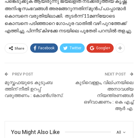
പങ്കെടുക്കുക ആയിരുന്നു ജയലളിത നടക്കിരുത്തിയ കൃഷ്ണ.
അനിഷ്ട സംഭവങ്ങൾ അരങ്ങേറുന്നതിന് മുൻപ് പാപ്പാന്മാർ
കൊമ്പനെ വരുതിയിലാക്കി. തുടർന്ന് 11മണിയോടെ
കൊമ്പനെ പടിഞ്ഞാറെ ഗോപുര വാതിൽ വഴി പുറത്തേക്ക്
എത്തിച്ചു. പിന്നീട് കിഴക്കേ നടയിലെ പൂതേരി പറമ്പിൽ തളച്ചു.
Share
Facebook
Twitter
Google+
PREV POST
NEXT POST
മുസ്തഫയുടെ കുടുംബ
കുടിവെള്ളം, വില്പനയിലെ
ത്തിന് നീതി ഉറപ്പ്
അനാവശ്യ
വരുത്തണം : കോൺഗ്രസ്‌.
നിയന്ത്രണങ്ങൾ
ഒഴിവാക്കണം : കെ എച്ച്
ആർ എ.
You Might Also Like
All