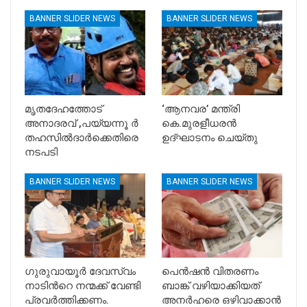
BANNER SLIDER NEWS
BANNER SLIDER NEWS
മൃതദേഹത്തോട്
‘ആനവര’ മന്ത്രി
അനാദരവ് ,പയ്യന്നൂ ർ
കെ.മുരളീധരന്‍
തഹസിൽദാർക്കെതിരെ
ഉദ്ഘാടനം ചെയ്തു
നടപടി
BANNER SLIDER NEWS
BANNER SLIDER NEWS
ഗുരുവായൂർ ദേവസ്വം
പെൻഷൻ വിതരണം
നാടിൻറെ നന്മക്ക് വേണ്ടി
ബാങ്ക് വഴിയാക്കിയത്
പ്രവർത്തിക്കണം.
അനർഹരെ ഒഴിവാക്കാൻ