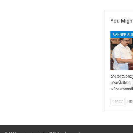
You Might
BANNER SL
ഗുരുവായ
നാടിൻറെ നന
പ്രവർത്തി
PREV
NE