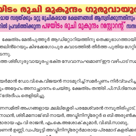
 ക്ഷേത്രം മേൽപുത്തൂർ ആഡിറ്റോറിയത്തിനു തെക്കുഭാഗത്തായി നി
ന്തലിൻ്റെയും കിഴക്കേഗോപുര കവാടത്തിൽ തീർത്ത പുതിയ ഗേറ്റ
ന്നു.
െ ശ്രീഗുരുവായൂരപ്പ ഭക്ത സേവാസംഘമാണ് ഈ വഴിപാട് സമ
ർമാൻ ഡോ.വി.കെ.വിജയൻ നാടമുറിച്ച് സമർപ്പണം നിർവ്വഹിച്ച
അദ്ദേഹം അനാച്ഛാദനം ചെയ്തു. ക്ഷേത്രം തന്ത്രി .പി.സി.ദിനേ
് ഭദ്രദീപം തെളിയിച്ചു.
സമിതി അംഗങ്ങളായ .മല്ലിശ്ശേരി പരമേശ്വരൻ നമ്പൂതിരിപ്പാട്,
വനാഥൻ, ശ്രീ.മനോജ് ബി നായർ, അഡ്മിനിസ്ട്രേറ്റർ ഒ ബി അരുൺക
രായ എം വി രാജൻ, എം.കെ.അശോക് കുമാർ, വി.ബി.സാബു,
 ഉണ്ണി, ഡപ്യൂട്ടി അഡ്മിനിസ്ട്രേറ്റർമാരായ പ്രമോദ് കളരിക്കൽ