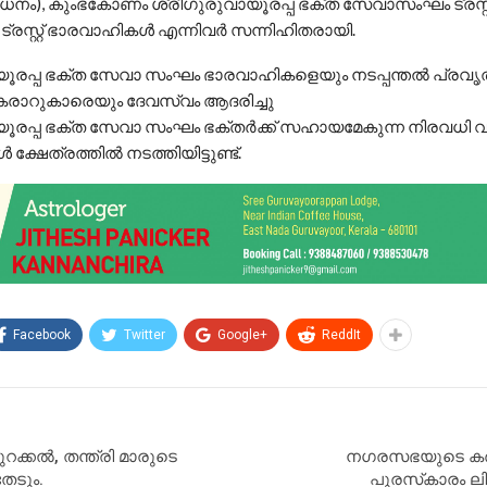
ധനം), കുംഭകോണം ശ്രീഗുരുവായൂരപ്പ ഭക്ത സേവാസംഘം ട്രസ്റ്റ
 ട്രസ്റ്റ് ഭാരവാഹികൾ എന്നിവർ സന്നിഹിതരായി.
യൂരപ്പ ഭക്ത സേവാ സംഘം ഭാരവാഹികളെയും നടപ്പന്തൽ പ്രവൃത
 കരാറുകാരെയും ദേവസ്വം ആദരിച്ചു
യൂരപ്പ ഭക്ത സേവാ സംഘം ഭക്തർക്ക് സഹായമേകുന്ന നിരവധി വ
ക്ഷേത്രത്തിൽ നടത്തിയിട്ടുണ്ട്.
Facebook
Twitter
Google+
ReddIt
റക്കൽ, തന്ത്രി മാരുടെ
നഗരസഭയുടെ കര്
േടും.
പുരസ്‌കാരം ലി