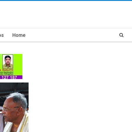
os
Home