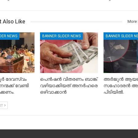
 Also Like
More 
IDER NEWS
BANNER SLIDER NEWS
BANNER SLIDER N
ൂർ ദേവസ്വം
പെൻഷൻ വിതരണം ബാങ്ക്
അർജുൻ ആയങ്
്മക്ക് വേണ്ടി
വഴിയാക്കിയത് അനർഹരെ
സഹോദരൻ അ
ക്കണം.
ഒഴിവാക്കാൻ
പിടിയിൽ.
XT