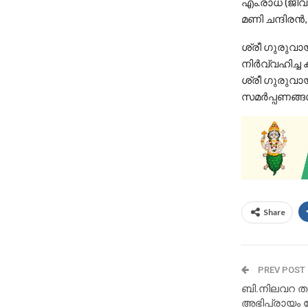
എം.രാധ (ജീവ
മണി ചന്ദിരൻ,
ശ്രീ ഗുരുവാ
നിർവ്വഹിച്ച
ശ്രീ ഗുരുവാ
സമർപ്പണങ്ങൾ 
Share
PREV POST
ബി.നിലവറ തു
അഭിപ്രായം ത