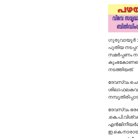
ഗുരുവായൂർ :
പുതിയ നടപ്പ
സമർപ്പണം നട
കുംഭകോണത്ത
നടത്തിയത്.
ദേവസ്വം ചെയ
ശിലാഫലകവും 
നമ്പൂതിരിപ്പാട
ദേവസ്വം ഭരണ
.കെ.പി.വിശ്
എൻജിനീയർമാ
ഇ.കെ.നാരായണൻ