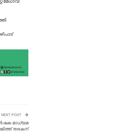
് മേധാവി
്തി
ഴിപാട്
NEXT POST
‍ഷക മാധ്യമ
ജിത്ത് തരകന്