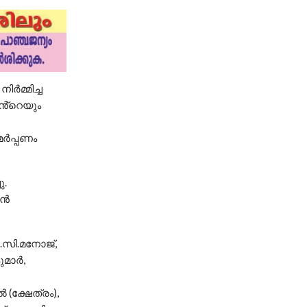
ർമ്മിച്ച
ിൻ്റെയും
ർപ്പണം
ു.
ശൻ
 .സി.മനോജ്,
ുമാർ,
 (ക്ഷേത്രം),