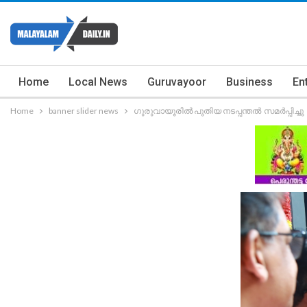
Home
Local News
Guruvayoor
Business
En
Home
banner slider news
ഗുരുവായൂരിൽ പുതിയ നടപ്പന്തൽ സമർപ്പിച്ചു