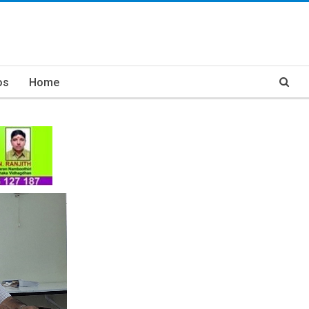
os
Home