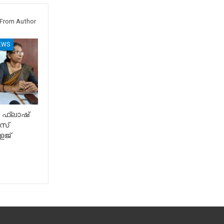
From Author
EWS
 ഫ്ലാഷ്
സ്
േജ്