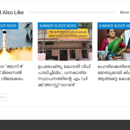
 Also Like
More 
IDER NEWS
BANNER SLIDER NEWS
BANNER SLIDER N
െ ‘അഗ്നി 4’
ഉപഭോക്തൃ കോടതി വിധി
ലഹരിക്കെതിരെ
ിക് മിസൈൽ
പാലിച്ചില്ല , ധനകാര്യ
മോബുമായി കിം
 വിജയകരം.
സ്ഥാപനത്തിന്റെ എം ഡി
ആര്യഭട്ട കോള
ക്ക് അറസ്റ്റ് വാറണ്ട്
XT