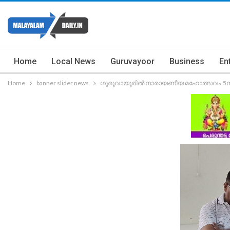
Home
Local News
Guruvayoor
Business
En
Home
banner slider news
ഗുരുവായൂരിൽ നാരായണീയ മഹോത്സവം 5ന് 