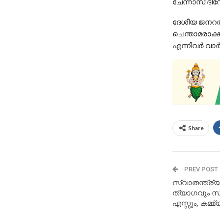
ചേന്നാസ് ദിനേ
ദേശീയ ജനറല്
ചെന്താമരാക്ഷ
എന്നിവര്‍ വാര
Share
PREV POST
സ്വാതന്ത്ര്
ത്യാഗവും സ
എസ്സും, കമ്മ