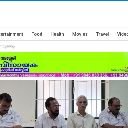
tertainment
Food
Health
Movies
Travel
Vide
തുടങ്ങും