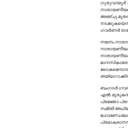
ഗുരുവായൂർ 
നാരായണീയമഹോ
അഞ്ചു മുതല്
നടക്കുകയെന്ന
ഗവര്‍ണര്‍ രാ
നയനം നാരായ
നാരായണീയം എ
നാരായണീയം സ
മാനസികാരോഗ്
ലോകമെമ്പാടുമ
തയ്യാറാക്കി
ബംഗാള്‍ ഗവര്
എല്‍. മുരുകന
പ്രജ്ഞാ പ്ര
സമിതി അധ്യക്
മഹാമണ്ഡലേശ്
പ്രഭാകരാനന്