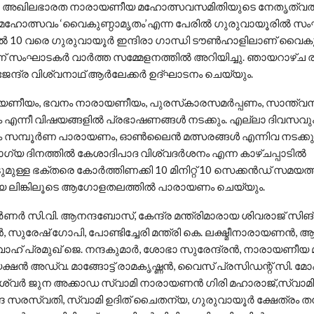
: അഖിലഭാരത നാരായണീയ മഹോത്സവസമിതിയുടെ നേതൃത്വത്ത
ത്സവം ‘വൈകുണ്ഠാമൃതം’എന്ന പേരില്‍ ഗുരുവായൂരില്‍ സംഘടിപ
‍ 10 വരെ ഗുരുവായൂര്‍ ഇന്ദിരാ ഗാന്ധി ടൗണ്‍ഹാളിലാണ് വൈക
് സംഘാടകര്‍ വാര്‍ത്ത സമ്മേളനത്തില്‍ അറിയിച്ചു. ഞായറാഴ്ച 
ജേന്ദ്ര വിശ്വനാഥ് ആര്‍ലേക്കര്‍ ഉദ്ഘാടനം ചെയ്യും.
ണീയം, ഭവനം നാരായണീയം, പുരസ്‌കാരസമര്‍പ്പണം, സാന്ത്വ
ന്നീ വിഷയങ്ങളില്‍ പ്രഭാഷണങ്ങള്‍ നടക്കും. എല്ലാ ദിവസവു
മ്പൂര്‍ണ പാരായണം, ഓണ്‍ലൈന്‍ മത്സരങ്ങള്‍ എന്നിവ നടക്ക
യ ദിനത്തില്‍ കേശാദിപാദ വിശ്വദര്‍ശനം എന്ന കാഴ്ചപ്പാടില്‍
ുള്ള ഭക്തരെ കോര്‍ത്തിണക്കി 10 മിനിറ്റ് 10 സെക്കന്‍ഡ് സമയത്
യ ലിങ്കിലൂടെ ആഗോളതലത്തില്‍ പാരായണം ചെയ്യും.
‍ണര്‍ സി.വി. ആനന്ദബോസ്, കേന്ദ്ര മന്ത്രിമാരായ ശിവരാജ് സിങ്
്‍, സുരേഷ് ഗോപി, പോണ്ടിച്ചേരി മന്ത്രി കെ. ലക്ഷ്മീനാരായണന്‍
വാഹ് പ്രമുഖ് ജെ. നന്ദകുമാര്‍, ശോഭാ സുരേന്ദ്രന്‍, നാരായണ
ഷന്‍ അഡ്വ. മാങ്ങോട്ട് രാമകൃഷ്ണന്‍, വൈസ് പ്രസിഡന്റ് സി. മോ
വര്‍ ജുന അക്കാഡ സ്വാമി നാരായണന്‍ ഗിരി മഹാരാജ്,സ്വാമി
ദ സരസ്വതി, സ്വാമി ഉദിത് ചൈതന്യ, ഗുരുവായൂര്‍ ക്ഷേത്രം തന്