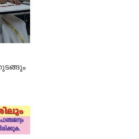
ടങ്ങും