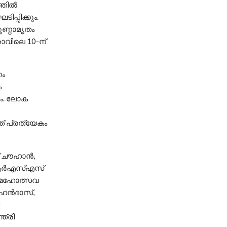
ില്‍
്പിക്കും.
ുണ്ഠാമൃതം
രാവിലെ 10-ന്
നം
ം
ും. ലോക
ത് പ്രത്യേകം
 ചൗഹാന്‍,
, ആര്‍എസ്എസ്
ീയ മഹോത്സവ
ഹന്‍ദാസ്,
ത്രി