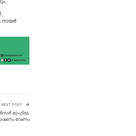
ും.
.
 നായര്‍
NEXT POST
ൺസർ മാഫിയ,
േഷണം വേണം