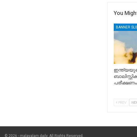
You Might
BANNER SL
ഇന്ത്യയുട
ബാലിസ്റ്റ
പരീക്ഷണം
PREV
NE
© 2026 - malayalam daily. All Rights Reserved.