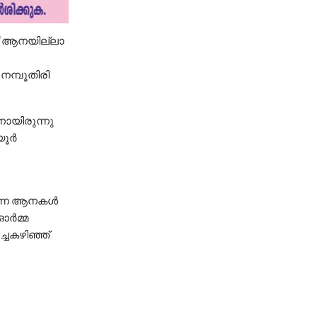
ലെ ‘ആനയില്ലാ
 നമ്പൂതിരി
നായിരുന്നു
യൂർ
ടുവന്ന ആനകൾ
ഓർമ്മ
്ചകഴിഞ്ഞ്