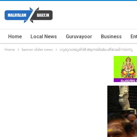
Home
Local News
Guruvayoor
Business
En
Home
banner slider news
ഗുരുവായൂരിൽ ആനയില്ല ശീവേലി നടന്നു