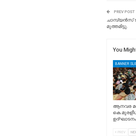
PREV POST
ചാമ്പ്യൻസ് ട
മുത്തമിട്ടു.
You Might
BANNER SL
ആനവര മന്
കെ.മുരളീധ
ഉദ്ഘാടനം
PREV
NE