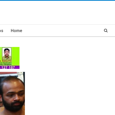
os
Home