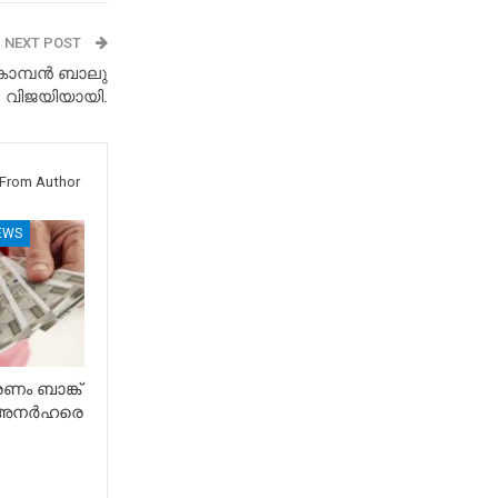
NEXT POST
കൊമ്പൻ ബാലു
വിജയിയായി.
From Author
EWS
ം ബാങ്ക്
് അനർഹരെ