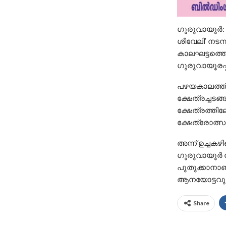
ഗുരുവായൂർ: ഗ
ശീവേലി’ നടന
കാലഘട്ടത്തെ 
ഗുരുവായൂരപ്പ
പഴയകാലത്ത് 
ക്ഷേത്രച്ചട
ക്ഷേത്രത്തില
ക്ഷേത്രോത്
അന്ന് ഉച്ചക
ഗുരുവായൂർ ക
പുതുക്കാനാണ
ആനയോട്ടവും 
Share