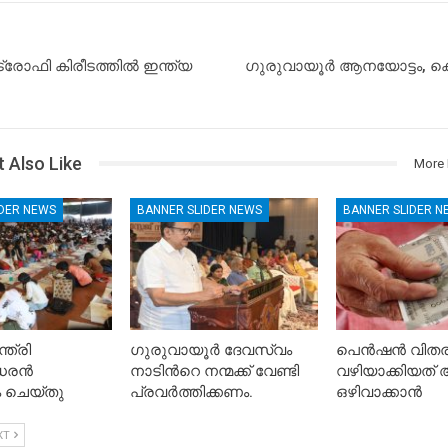
്രോഫി കിരീടത്തില്‍ ഇന്ത്യ
ഗുരുവായൂർ ആനയോട്ടം, 
 Also Like
More 
IDER NEWS
BANNER SLIDER NEWS
BANNER SLIDER N
ത്രി
ഗുരുവായൂർ ദേവസ്വം
പെൻഷൻ വിതരണ
രന്‍
നാടിൻറെ നന്മക്ക് വേണ്ടി
വഴിയാക്കിയത
 ചെയ്തു
പ്രവർത്തിക്കണം.
ഒഴിവാക്കാൻ
XT