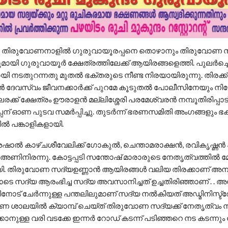
: തിരുവോണനാളില്‍ ഗുരുവായൂരപ്പനെ തൊഴാനും തിരുവോണ സ
മായി ഗുരുവായൂര്‍ ക്ഷേത്രത്തിലേക്ക് ആയിരങ്ങളെത്തി. പുലര്‍ച്ചെ 
യി നടതുറന്നതു മുതല്‍ ഭക്തരുടെ നീണ്ട നിരയായിരുന്നു. തിരക്ക്
ന്‍ ദേവസ്വം ജീവനക്കാര്‍ക്ക് പുറമേ കൂടുതല്‍ പോലീസിനേയും നിയോഗി
ലരക്ക് ക്ഷേത്രം ഊരാളന്‍ മല്ലിശ്ശേരി പരമേശ്വരന്‍ നമ്പൂതിരിപ്പാട
ന് ഓണ പുടവ സമര്‍പ്പിച്ചു. തുടര്‍ന്ന് ഭരണസമിതി അംഗങ്ങളും ഭ
ല്‍ പങ്കാളികളായി.
ാല്‍ കാഴ്ചശീവേലിക്ക് ഗോകുല്‍, ചെന്താമരാക്ഷന്‍, രവികൃഷ്ണന്‍ 
‍ അണിനിരന്നു. കോട്ടപ്പടി സന്തോഷ് മാരാരുടെ നേതൃത്വത്തില്‍ മ
. തിരുവോണ സദ്യഉണ്ണാൻ ആയിരങ്ങൾ വലിയ തിരക്കാണ് അനുഭവപ
െ സദ്യ ആരംഭിച്ച സദ്യ അവസാനിച്ചത് ഉച്ചതിരിഞ്ഞാണ് . . അന്ന
ോട് ചേര്‍ന്നുള്ള പന്തലിലുമാണ് സദ്യ നല്‍കിയത് അഡ്മിനിസ്ട്രേ
 ശാലയിൽ ക്യാമ്പ് ചെയ്ത് തിരുവോണ സദ്യക്ക് നേതൃത്വം 
കാനുള്ള വരി വടക്കേ ഇന്നർ റോഡ് കടന്ന് പടിഞ്ഞറെ നട കടന്നും