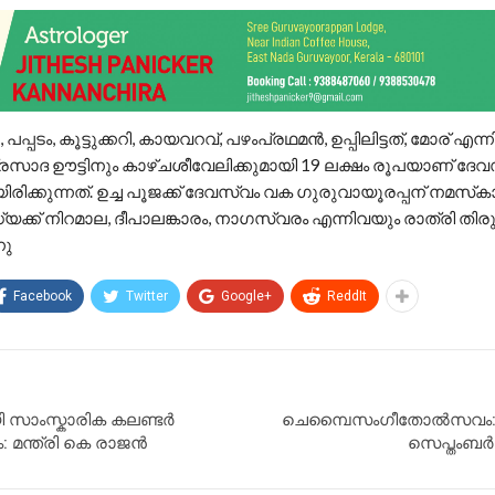
 പപ്പടം, കൂട്ടുക്കറി, കായവറവ്, പഴംപ്രഥമന്‍, ഉപ്പിലിട്ടത്, മോര് എ
പ്രസാദ ഊട്ടിനും കാഴ്ചശീവേലിക്കുമായി 19 ലക്ഷം രൂപയാണ് ദേ
രിക്കുന്നത്. ഉച്ച പൂജക്ക് ദേവസ്വം വക ഗുരുവായൂരപ്പന് നമസ്‌
്യക്ക് നിറമാല, ദീപാലങ്കാരം, നാഗസ്വരം എന്നിവയും രാത്രി 
നു
Facebook
Twitter
Google+
ReddIt
യി സാംസ്കാരിക കലണ്ടർ
ചെമ്പൈസംഗീതോൽസവം:ര
: മന്ത്രി കെ രാജൻ
സെപ്തംബർ 2