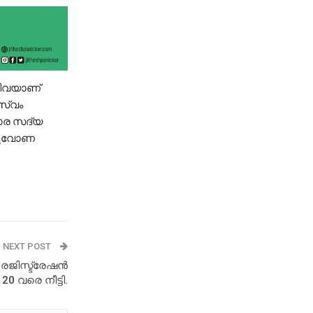
ന്നിവയാണ്
വസ്വം
കാര സദ്യ
തിരുവോണ
NEXT POST
ജിസ്ട്രേഷൻ
0 വരെ നീട്ടി.