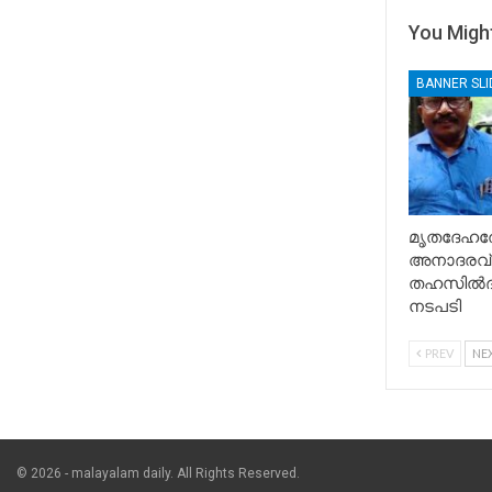
You Might
BANNER SL
മൃതദേഹത്
അനാദരവ് 
തഹസിൽദാ
നടപടി
PREV
NE
© 2026 - malayalam daily. All Rights Reserved.