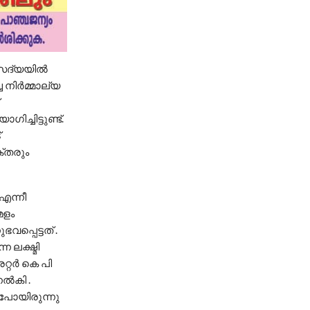
ദ്യയില്‍
നിര്‍മ്മാല്യ
ച്ചിട്ടുണ്ട്.
്
ക്തരും
എന്നീ
േളം
്പെട്ടത് .
 ലക്ഷ്മി
റ്റർ കെ പി
നൽകി .
 പോയിരുന്നു