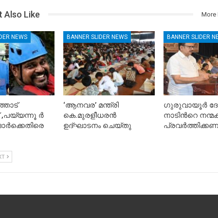
 Also Like
More 
IDER NEWS
BANNER SLIDER NEWS
BANNER SLIDER N
തോട്
‘ആനവര’ മന്ത്രി
ഗുരുവായൂർ ദ
,പയ്യന്നൂ ർ
കെ.മുരളീധരന്‍
നാടിൻറെ നന്മക്ക
ർക്കെതിരെ
ഉദ്ഘാടനം ചെയ്തു
പ്രവർത്തിക്കണ
XT