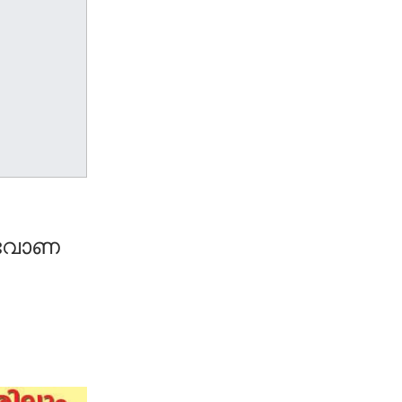
രുവോണ