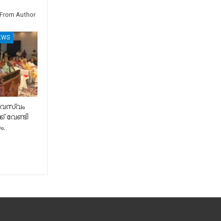
From Author
EWS
േവസ്വം
് വേണ്ടി
ം.