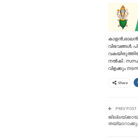
കാളന്‍,ഓലന്‍,
വിഭവങ്ങള്‍. 
വകയിരുത്തിയി
നൽകി . സന്ധ
വിളക്കും നടന്
Share
PREV POST
ജില്ലയ്ക്കാ
തയ്യാറാക്കും