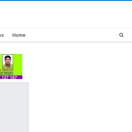
os
Home