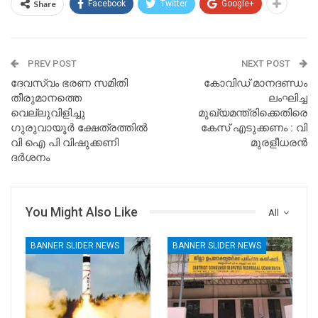
Share
Facebook
Twitter
Google+
PREV POST
NEXT POST
ദേവസ്വം ഭരണ സമിതി
കോവിഡ് മാനദണ്ഡം
തീരുമാനത്തെ
ലംഘിച്ച
വെല്ലുവിളിച്ചു
മുഖ്യമന്ത്രിക്കെതിരെ
ഗുരുവായൂർ ക്ഷേത്രത്തിൽ
കേസ് എടുക്കണം : വി
വി ഐ പി വിഷുക്കണി
മുരളീധരൻ
ദർശനം
You Might Also Like
All
BANNER SLIDER NEWS
BANNER SLIDER NEWS