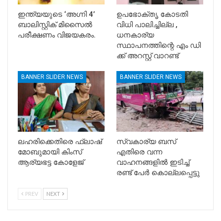
ഇന്ത്യയുടെ ‘അഗ്നി 4’
ഉപഭോക്തൃ കോടതി
ബാലിസ്റ്റിക് മിസൈൽ
വിധി പാലിച്ചില്ല ,
പരീക്ഷണം വിജയകരം.
ധനകാര്യ
സ്ഥാപനത്തിന്റെ എം ഡി
ക്ക് അറസ്റ്റ് വാറണ്ട്
BANNER SLIDER NEWS
BANNER SLIDER NEWS
ലഹരിക്കെതിരെ ഫ്ലാഷ്
സ്വകാര്യ ബസ്
മോബുമായി കിംസ്
എതിരെ വന്ന
ആര്യഭട്ട കോളേജ്
വാഹനങ്ങളിൽ ഇടിച്ച്
രണ്ട് പേർ കൊല്ലപ്പെട്ടു
PREV
NEXT