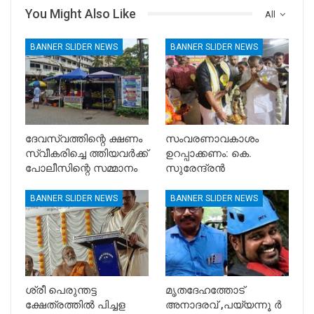
You Might Also Like
All
BANNER SLIDER NEWS
BANNER SLIDER NEWS
ദേവസ്വത്തിന്റെ ക്ഷണം
സംവരണാവകാശം
സ്വീകരിച്ചെ ത്തിയവർക്ക്
ഉറപ്പാക്കണം: കെ.
പോലീസിന്റെ സമ്മാനം
സുരേന്ദ്രൻ
BANNER SLIDER NEWS
BANNER SLIDER NEWS
ശ്രീ പെരുന്തട്ട
മൃതദേഹത്തോട്
ക്ഷേത്രത്തിൽ പിച്ചള
അനാദരവ് ,പയ്യന്നൂ ർ