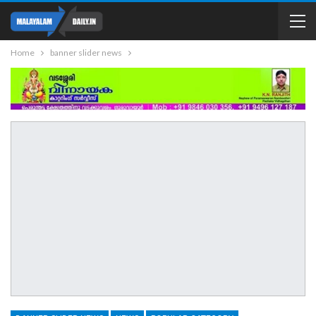
Home
banner slider news