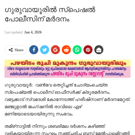
ഗുരുവായൂരിൽ സ്‌പെഷൽ
പോലീസിന് മർദനം
Last updated
Jan 4, 2026
Share
ഗുരുവായൂർ: വൺവേ തെറ്റിച്ചത് ചോദ്യംചെയ്ത
സ്പെഷ്യൽ പൊലീസ് ഓഫീസർക്ക് ക്രൂരമർദനം.
വട്ടേക്കാട് സ്വദേശി കോന്നേടത്ത് ഹരീഷിനാണ് മർദനമേറ്റത്.
മഞ്ജുളാൽ ജംഗ്ഷനിൽ രാവിലെ ഏഴ്
മണിയോടെയായിരുന്നു സംഭവം.
തമിഴ്‌നാട്ടിൽ നിന്നും ശബരിമല ദർശനം കഴിഞ്ഞ്
വരികയായിരുന്ന സംഘം സഞ്ചരിച്ച ബസ് മേൽപ്പാലമിറങ്ങി