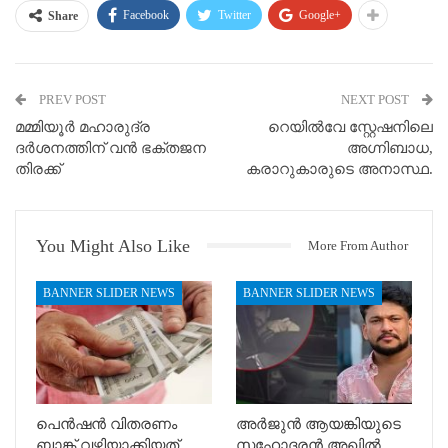
Facebook
Twitter
Google+
Share
PREV POST
NEXT POST
മമ്മിയൂർ മഹാരുദ്ര
റെയിൽവേ സ്റ്റേഷനിലെ
ദർശനത്തിന് വൻ ഭക്തജന
അഗ്നിബാധ,
തിരക്ക്
കരാറുകാരുടെ അനാസ്ഥ.
You Might Also Like
More From Author
BANNER SLIDER NEWS
BANNER SLIDER NEWS
പെൻഷൻ വിതരണം
അർജുൻ ആയങ്കിയുടെ
ബാങ്ക് വഴിയാക്കിയത്
സഹോദരൻ അഖിൽ