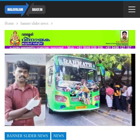
Home
banner slider news
BANNER SLIDER NEWS
NEWS