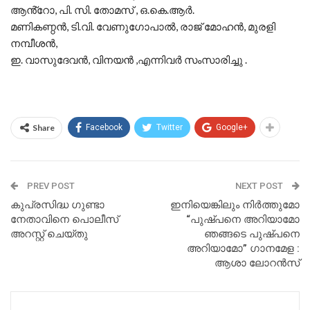
ആൻ്റോ, പി. സി. തോമസ് , ഒ.കെ.ആർ.
മണികണ്ഠൻ, ടി.വി. വേണുഗോപാൽ, രാജ് മോഹൻ, മുരളി
നമ്പീശൻ,
ഇ. വാസുദേവൻ, വിനയൻ ,എന്നിവർ സംസാരിച്ചു .
Share
Facebook
Twitter
Google+
PREV POST
NEXT POST
കുപ്രസിദ്ധ ഗുണ്ടാ
ഇനിയെങ്കിലും നിർത്തുമോ
നേതാവിനെ പൊലീസ്
“പുഷ്പനെ അറിയാമോ
അറസ്റ്റ് ചെയ്തു
ഞങ്ങടെ പുഷ്പനെ
അറിയാമോ” ഗാനമേള :
ആശാ ലോറൻസ്