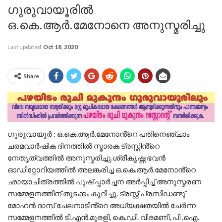
ഗുരുവായൂരിൽ
ഒ.കെ.ആർ.മേനോനെ അനുസ്മരിച്ചു
Last updated
Oct 18, 2020
Share
ഗുരുവായൂർ : ഒ.കെ.ആർ.മേനോൻ്റെ പതിനെഞ്ചാം
ചരമവാർഷിക ദിനത്തിൽ സ്മാരക ട്രസ്റ്റിൻ്റെ
നേതൃത്വത്തിൽ അനുസ്മരിച്ചു.ശ്രീകൃഷ്ണ ഭവൻ
ഓഡിറ്റോറിയത്തിൽ അലങ്കരിച്ച ഒ.കെ.ആർ.മേനോൻ്റെ
ഛായാചിത്രത്തിൽ പുഷ് പ്പാർച്ചന അർപ്പിച്ച് അനുസ്മരണ
സമ്മേളനത്തിന് തുടക്കം കുറിച്ചു. ട്രസ്റ്റ് പ്രസിഡണ്ടു്
മോഹൻ ദാസ് ചേലനാടിൻ്റെ അധ്യക്ഷതയിൽ ചേർന്ന
സമ്മേളനത്തിൽ ടി.എൻ.മുരളി, കെ.ഡി. വീരമണി, പി .ഐ.