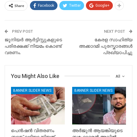
Share
Facebook
Twitter
Google+
PREV POST
NEXT POST
ജൂനിയർ ആർട്ടിസ്റ്റുകളുടെ
കേരള സാഹിത്യ
പരിരക്ഷക്ക് നിയമം കൊണ്ട്
അക്കാദമി പുരസ്കാരങ്ങൾ
വരണം.
പ്രഖ്യാപിച്ചു
You Might Also Like
All
BANNER SLIDER NEWS
BANNER SLIDER NEWS
പെൻഷൻ വിതരണം
അർജുൻ ആയങ്കിയുടെ
ബാങ്ക് വഴിയാക്കിയത്
സഹോദരൻ അഖിൽ